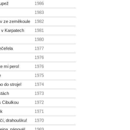
oupež
1986
1983
v ze zeměkoule
1982
 v Karpatech
1981
1980
ečeřela
1977
1976
e mi pero!
1976
e
1975
 do stroje!
1974
stách
1973
 Cibulkou
1972
uk
1971
ačí, drahoušku!
1970
teina, pánové!
1969