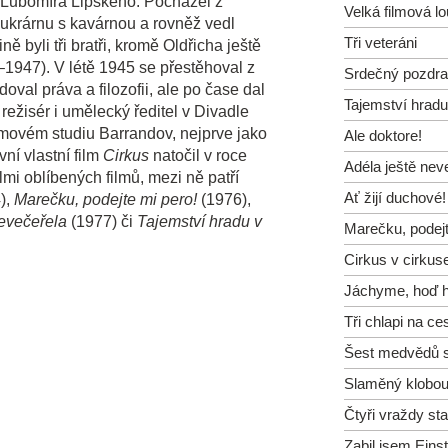
ce Lubomíra Lipského. Pocházel z
Velká filmová l
cukrárnu s kavárnou a rovněž vedl
Tři veteráni
ě byli tři bratři, kromě Oldřicha ještě
1947). V létě 1945 se přestěhoval z
Srdečný pozdra
val práva a filozofii, ale po čase dal
Tajemství hradu
režisér i umělecký ředitel v Divadle
ilmovém studiu Barrandov, nejprve jako
Ale doktore!
vní vlastní film
Cirkus
natočil v roce
Adéla ještě nev
mi oblíbených filmů, mezi ně patří
Ať žijí duchové!
),
Marečku, podejte mi pero!
(1976),
nevečeřela
(1977) či
Tajemství hradu v
Marečku, podejt
Cirkus v cirkus
Jáchyme, hoď ho
Tři chlapi na ce
Šest medvědů s
Slaměný klobo
Čtyři vraždy st
Zabil jsem Eins