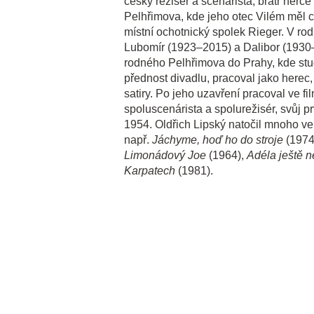
český režisér a scenárista, bratr her
Pelhřimova, kde jeho otec Vilém měl 
místní ochotnický spolek Rieger. V rodin
Lubomír (1923–2015) a Dalibor (1930–
rodného Pelhřimova do Prahy, kde studo
přednost divadlu, pracoval jako herec, 
satiry. Po jeho uzavření pracoval ve f
spoluscenárista a spolurežisér, svůj pr
1954. Oldřich Lipský natočil mnoho vel
např.
Jáchyme, hoď ho do stroje
(1974
Limonádový Joe
(1964),
Adéla ještě 
Karpatech
(1981).