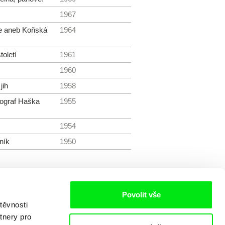
1967
e aneb Koňská
1964
toletí
1961
1960
jih
1958
ograf Haška
1955
1954
ník
1950
Povolit vše
těvnosti
tnery pro