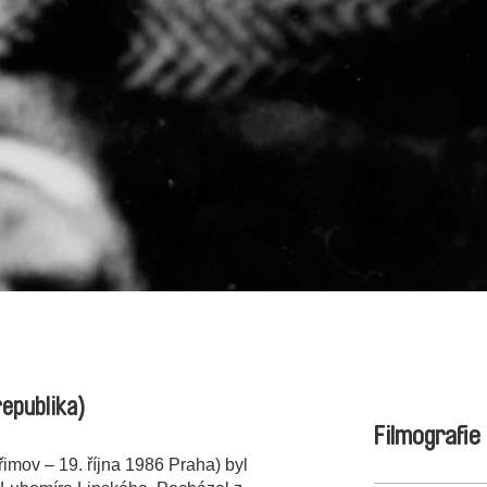
republika)
Filmografie
imov – 19. října 1986 Praha) byl