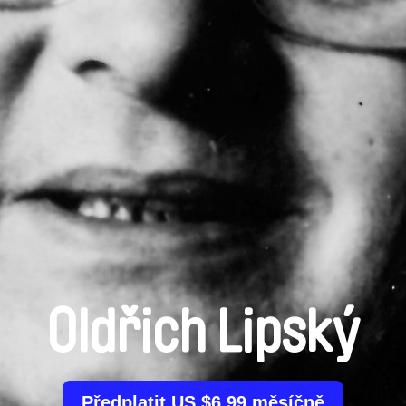
Oldřich Lipský
Předplatit US $6.99 měsíčně