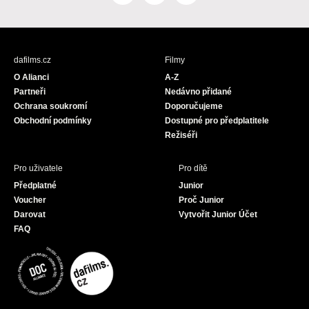
a
n
o
c
s
u
e
t
T
b
a
u
dafilms.cz
Filmy
o
g
b
O Alianci
A-Z
o
r
e
Partneři
Nedávno přidané
k
a
Ochrana soukromí
Doporučujeme
m
Obchodní podmínky
Dostupné pro předplatitele
Režiséři
Pro uživatele
Pro dítě
Předplatné
Junior
Voucher
Proč Junior
Darovat
Vytvořit Junior Účet
FAQ