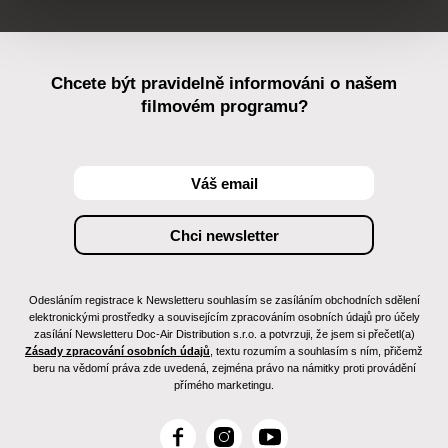
Chcete být pravidelně informováni o našem
filmovém programu?
Odesláním registrace k Newsletteru souhlasím se zasíláním obchodních sdělení
elektronickými prostředky a souvisejícím zpracováním osobních údajů pro účely
zasílání Newsletteru Doc-Air Distribution s.r.o. a potvrzuji, že jsem si přečetl(a)
Zásady zpracování osobních údajů
, textu rozumím a souhlasím s ním, přičemž
beru na vědomí práva zde uvedená, zejména právo na námitky proti provádění
přímého marketingu.
F
I
Y