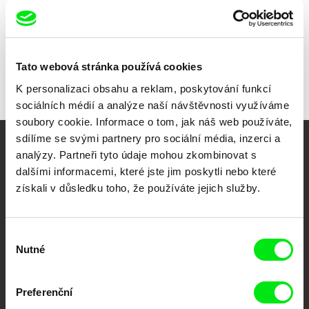
Všichni režiséři
Tato webová stránka používá cookies
K personalizaci obsahu a reklam, poskytování funkcí
sociálních médií a analýze naší návštěvnosti využíváme
soubory cookie. Informace o tom, jak náš web používáte,
sdílíme se svými partnery pro sociální média, inzerci a
Vaše online
analýzy. Partneři tyto údaje mohou zkombinovat s
dalšími informacemi, které jste jim poskytli nebo které
dokumentární kino
získali v důsledku toho, že používáte jejich služby.
Nové festivalové filmy
každý týden
Výběr
Nutné
souhlasu
Portál DAFilms.cz je výsledkem tvůrčí spolupráce 7 klíčových evropských
festivalů dokumentárního filmu sdružených do Doc Alliance. Naším cílem je
Preferenční
posouvat hranice dokumentárního filmu, propagovat jeho rozmanitost a
podporovat kvalitní autorské filmy.