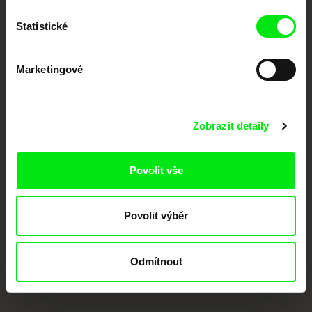
Členové Doc Alliance
Statistické
Marketingové
Zobrazit detaily
CPH:DOX
Doclisboa
Millennium Docs
DOK Leipzig
Against Gravity
Povolit vše
Povolit výběr
Odmítnout
FIDMarseille
MFDF Ji.hlava
Visions du Réel