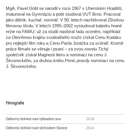
MgA. Pavel Göbl se narodil v roce 1967 v Uherském Hradišti,
maturoval na Gymnáziu a poté studoval VUT Brno. Pracoval
jako dělník, kuchař, novinář. V 90. letech navštěvoval Zlínskou
filmovou školu. V letech 1995–2002 vystudoval katedru hrané
režie na FAMU; už za studií nasbíral řadu ocenění, například
za
Otevřenou krajinu svobodného muže
získal Cenu Kodaku
pro nejlepší film roku a Cenu Pavla Juráčka za scénář. Kromě
práce filmaře se věnuje i psaní – za svou novelu
Tichý
společník
získal Magnesii literu a nominaci na cenu J.
Škvoreckého, za druhou knihu
Penis pravdy
nominaci na cenu
J. Škvoreckého.
Filmografie
Odborný dohled nad výkladem snu
2018
Odborný dohled nad východem Slunce
2014