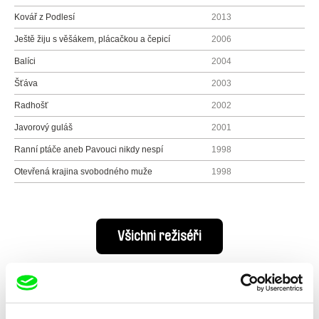
Kovář z Podlesí
2013
Ještě žiju s věšákem, plácačkou a čepicí
2006
Balíci
2004
Šťáva
2003
Radhošť
2002
Javorový guláš
2001
Ranní ptáče aneb Pavouci nikdy nespí
1998
Otevřená krajina svobodného muže
1998
Všichni režiséři