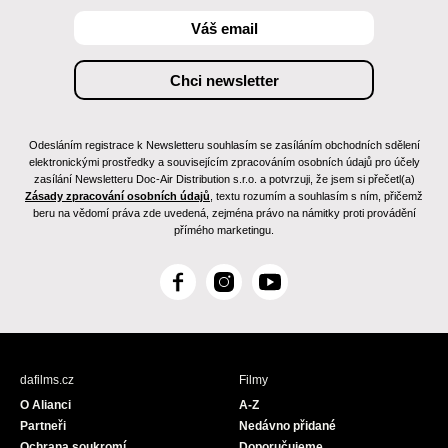
Odesláním registrace k Newsletteru souhlasím se zasíláním obchodních sdělení
elektronickými prostředky a souvisejícím zpracováním osobních údajů pro účely
zasílání Newsletteru Doc-Air Distribution s.r.o. a potvrzuji, že jsem si přečetl(a)
Zásady zpracování osobních údajů
, textu rozumím a souhlasím s ním, přičemž
beru na vědomí práva zde uvedená, zejména právo na námitky proti provádění
přímého marketingu.
F
I
Y
a
n
o
c
s
u
e
t
T
b
a
u
dafilms.cz
Filmy
o
g
b
O Alianci
A-Z
o
r
e
Partneři
Nedávno přidané
k
a
Ochrana soukromí
Doporučujeme