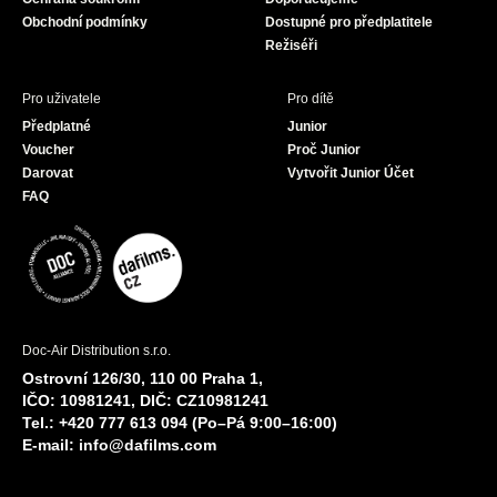
m
Obchodní podmínky
Dostupné pro předplatitele
Režiséři
Pro uživatele
Pro dítě
Předplatné
Junior
Voucher
Proč Junior
Darovat
Vytvořit Junior Účet
FAQ
Doc-Air Distribution s.r.o.
Ostrovní 126/30, 110 00 Praha 1,
IČO: 10981241, DIČ: CZ10981241
Tel.: +420 777 613 094 (Po–Pá 9:00–16:00)
E-mail:
info@dafilms.com