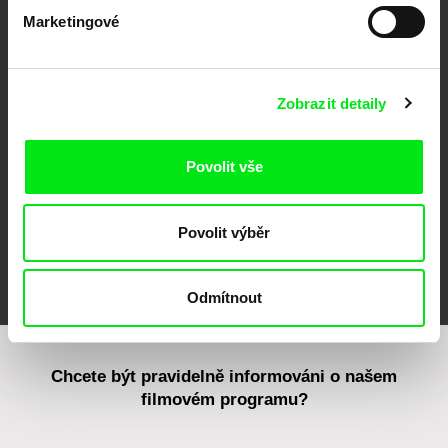
Marketingové
CPH:DOX
Doclisboa
Millennium Docs
DOK Leipzig
Against Gravity
Zobrazit detaily
Povolit vše
Povolit výběr
FIDMarseille
MFDF Ji.hlava
Visions du Réel
Odmítnout
Chcete být pravidelně informováni o našem
filmovém programu?