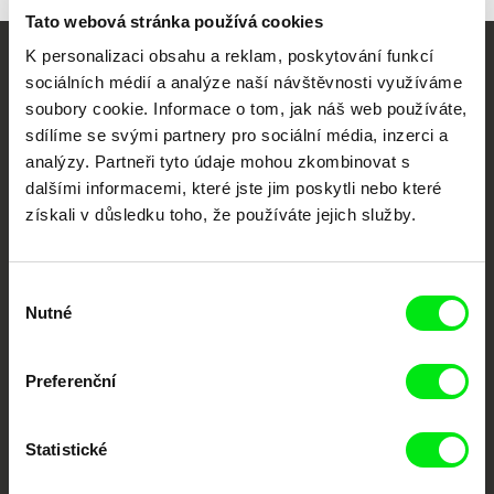
Tato webová stránka používá cookies
K personalizaci obsahu a reklam, poskytování funkcí
Vaše online
sociálních médií a analýze naší návštěvnosti využíváme
soubory cookie. Informace o tom, jak náš web používáte,
dokumentární kino
sdílíme se svými partnery pro sociální média, inzerci a
analýzy. Partneři tyto údaje mohou zkombinovat s
Nové festivalové filmy
dalšími informacemi, které jste jim poskytli nebo které
každý týden
získali v důsledku toho, že používáte jejich služby.
Portál DAFilms.cz je výsledkem tvůrčí spolupráce 7 klíčových evropských
festivalů dokumentárního filmu sdružených do Doc Alliance. Naším cílem je
Výběr
posouvat hranice dokumentárního filmu, propagovat jeho rozmanitost a
Nutné
souhlasu
podporovat kvalitní autorské filmy.
Členové Doc Alliance
Preferenční
Statistické