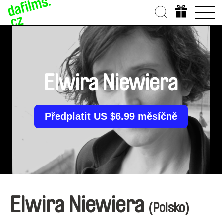
Elwira Niewiera
Předplatit US $6.99 měsíčně
Elwira Niewiera
(Polsko)