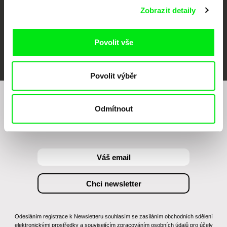
Zobrazit detaily
Povolit vše
FIDMarseille
MFDF Ji.hlava
Visions du Réel
Povolit výběr
Chcete být pravidelně informováni o našem
Odmítnout
filmovém programu?
Odesláním registrace k Newsletteru souhlasím se zasíláním obchodních sdělení
elektronickými prostředky a souvisejícím zpracováním osobních údajů pro účely