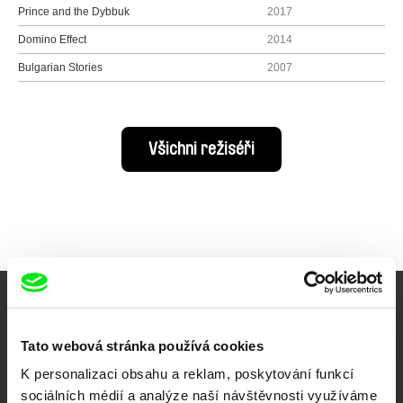
Prince and the Dybbuk
2017
Domino Effect
2014
Bulgarian Stories
2007
Všichni režiséři
Vaše online
Tato webová stránka používá cookies
dokumentární kino
K personalizaci obsahu a reklam, poskytování funkcí
Nové festivalové filmy
sociálních médií a analýze naší návštěvnosti využíváme