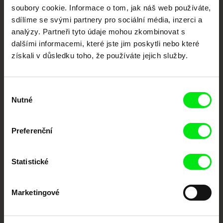
každý týden
soubory cookie. Informace o tom, jak náš web používáte,
sdílíme se svými partnery pro sociální média, inzerci a
analýzy. Partneři tyto údaje mohou zkombinovat s
Portál DAFilms.cz je výsledkem tvůrčí spolupráce 7 klíčových evropských
dalšími informacemi, které jste jim poskytli nebo které
festivalů dokumentárního filmu sdružených do Doc Alliance. Naším cílem je
posouvat hranice dokumentárního filmu, propagovat jeho rozmanitost a
získali v důsledku toho, že používáte jejich služby.
podporovat kvalitní autorské filmy.
Členové Doc Alliance
Výběr
Nutné
souhlasu
Preferenční
Statistické
CPH:DOX
Doclisboa
Millennium Docs
DOK Leipzig
Against Gravity
Marketingové