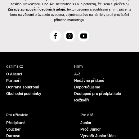
zasílání Newsletteru Doc-Air Distribution s.r.o. a potvrzuji, že jsem si přečetl(a)
Zásady zpracování osobních údajů
, textu rozumím a souhlasím s ním, přičemž
beru na vědomí práva zde uvedená, zejména právo na námitky proti provádění
přímého marketingu.
F
I
Y
a
n
o
c
s
u
e
t
T
b
a
u
dafilms.cz
Filmy
o
g
b
O Alianci
A-Z
o
r
e
Partneři
Nedávno přidané
k
a
Ochrana soukromí
Doporučujeme
m
Obchodní podmínky
Dostupné pro předplatitele
Režiséři
Pro uživatele
Pro dítě
Předplatné
Junior
Voucher
Proč Junior
Darovat
Vytvořit Junior Účet