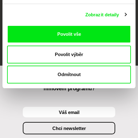
Zobrazit detaily
Povolit vše
FIDMarseille
MFDF Ji.hlava
Visions du Réel
Povolit výběr
Odmítnout
Chcete být pravidelně informováni o našem
filmovém programu?