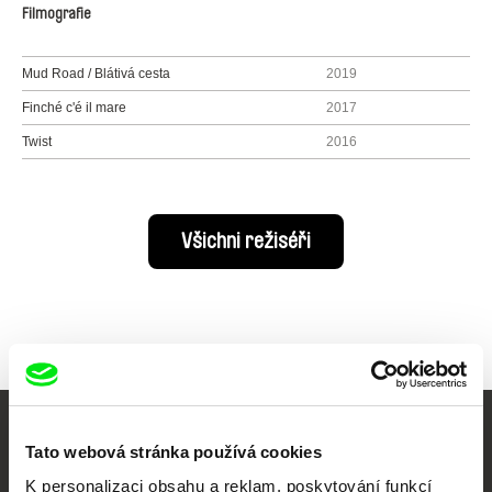
Filmografie
Mud Road / Blátivá cesta
2019
Finché c'é il mare
2017
Twist
2016
Všichni režiséři
Vaše online
Tato webová stránka používá cookies
dokumentární kino
K personalizaci obsahu a reklam, poskytování funkcí