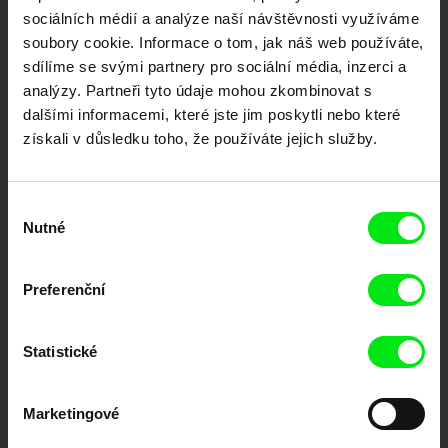
sociálních médií a analýze naší návštěvnosti využíváme
soubory cookie. Informace o tom, jak náš web používáte,
Nové festivalové filmy
každý týden
sdílíme se svými partnery pro sociální média, inzerci a
analýzy. Partneři tyto údaje mohou zkombinovat s
dalšími informacemi, které jste jim poskytli nebo které
Portál DAFilms.cz je výsledkem tvůrčí spolupráce 7 klíčových evropských
získali v důsledku toho, že používáte jejich služby.
festivalů dokumentárního filmu sdružených do Doc Alliance. Naším cílem je
posouvat hranice dokumentárního filmu, propagovat jeho rozmanitost a
podporovat kvalitní autorské filmy.
Členové Doc Alliance
Výběr
Nutné
souhlasu
Preferenční
Statistické
CPH:DOX
Doclisboa
Millennium Docs
DOK Leipzig
Marketingové
Against Gravity