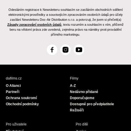
Odesláním registrace k Newsletteru souhlasím se zasíláním obchodních sdělení
elektronickými prostředky a souvisejícím zpracováním osobních údajů pro účely
zasílání Newsletteru Doc-Air Distribution s.r.o. a potvrzuji, že jsem si přečetl(a)
Zásady zpracování osobních údajů
, textu rozumím a souhlasím s ním, přičemž
beru na vědomí práva zde uvedená, zejména právo na námitky proti provádění
přímého marketingu.
F
I
Y
a
n
o
c
s
u
e
t
T
b
a
u
dafilms.cz
Filmy
o
g
b
O Alianci
A-Z
o
r
e
Partneři
Nedávno přidané
k
a
Ochrana soukromí
Doporučujeme
m
Obchodní podmínky
Dostupné pro předplatitele
Režiséři
Pro uživatele
Pro dítě