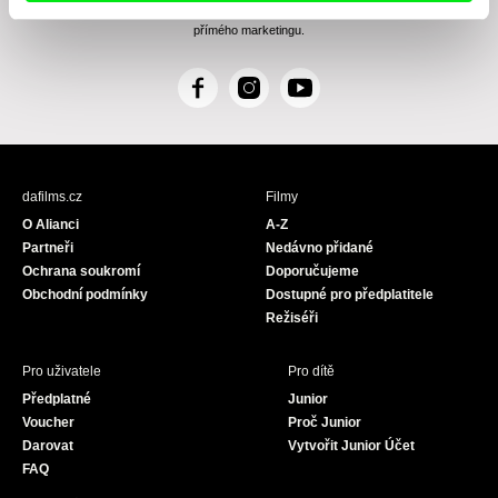
beru na vědomí práva zde uvedená, zejména právo na námitky proti provádění
přímého marketingu.
F
I
Y
a
n
o
c
s
u
e
t
T
b
a
u
dafilms.cz
Filmy
o
g
b
O Alianci
A-Z
o
r
e
Partneři
Nedávno přidané
k
a
Ochrana soukromí
Doporučujeme
m
Obchodní podmínky
Dostupné pro předplatitele
Režiséři
Pro uživatele
Pro dítě
Předplatné
Junior
Voucher
Proč Junior
Darovat
Vytvořit Junior Účet
FAQ