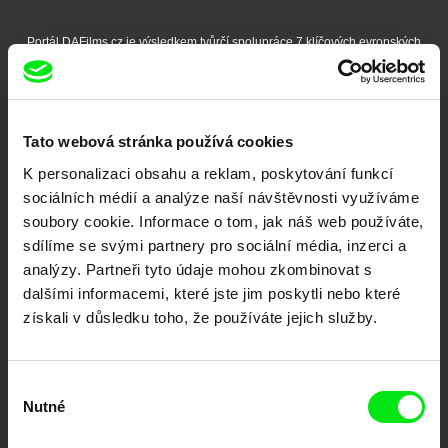
Portál DAFilms.cz je výsledkem tvůrčí spolupráce 7 klíčových evropských
festivalů dokumentárního filmu sdružených do Doc Alliance. Naším cílem je
posouvat hranice dokumentárního filmu, propagovat jeho rozmanitost a
podporovat kvalitní autorské filmy.
Členové Doc Alliance
Tato webová stránka používá cookies
K personalizaci obsahu a reklam, poskytování funkcí
sociálních médií a analýze naší návštěvnosti využíváme
soubory cookie. Informace o tom, jak náš web používáte,
sdílíme se svými partnery pro sociální média, inzerci a
analýzy. Partneři tyto údaje mohou zkombinovat s
dalšími informacemi, které jste jim poskytli nebo které
CPH:DOX
Doclisboa
Millennium Docs
DOK Leipzig
získali v důsledku toho, že používáte jejich služby.
Against Gravity
Výběr
Nutné
souhlasu