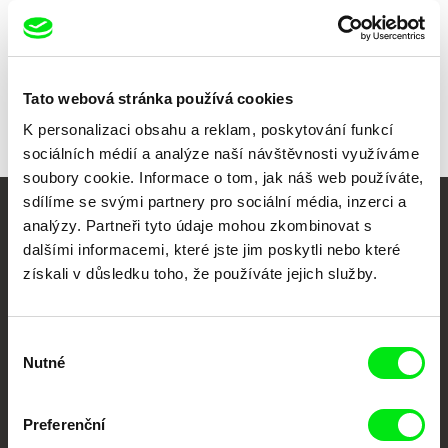
Všichni režiséři
Tato webová stránka používá cookies
K personalizaci obsahu a reklam, poskytování funkcí
sociálních médií a analýze naší návštěvnosti využíváme
soubory cookie. Informace o tom, jak náš web používáte,
sdílíme se svými partnery pro sociální média, inzerci a
analýzy. Partneři tyto údaje mohou zkombinovat s
Vaše online
dalšími informacemi, které jste jim poskytli nebo které
dokumentární kino
získali v důsledku toho, že používáte jejich služby.
Nové festivalové filmy
každý týden
Výběr
Nutné
souhlasu
Portál DAFilms.cz je výsledkem tvůrčí spolupráce 7 klíčových evropských
festivalů dokumentárního filmu sdružených do Doc Alliance. Naším cílem je
Preferenční
posouvat hranice dokumentárního filmu, propagovat jeho rozmanitost a