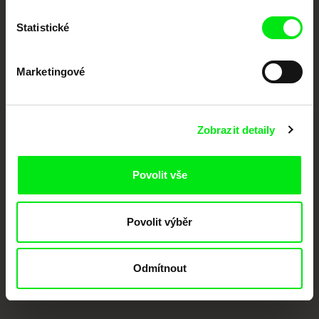
podporovat kvalitní autorské filmy.
Členové Doc Alliance
Statistické
Marketingové
Zobrazit detaily
CPH:DOX
Doclisboa
Millennium Docs
DOK Leipzig
Against Gravity
Povolit vše
Povolit výběr
Odmítnout
FIDMarseille
MFDF Ji.hlava
Visions du Réel