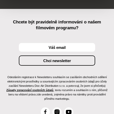
Chcete být pravidelně informováni o našem
filmovém programu?
Odesláním registrace k Newsletteru souhlasím se zasíláním obchodních sdělení
elektronickými prostředky a souvisejícím zpracováním osobních údajů pro účely
zasílání Newsletteru Doc-Air Distribution s.r.o. a potvrzuji, že jsem si přečetl(a)
Zásady zpracování osobních údajů
, textu rozumím a souhlasím s ním, přičemž
beru na vědomí práva zde uvedená, zejména právo na námitky proti provádění
přímého marketingu.