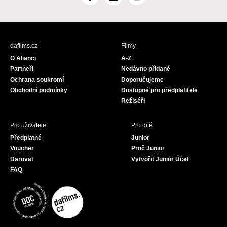
F
I
Y
a
n
o
c
s
u
e
t
T
b
a
u
dafilms.cz
Filmy
o
g
b
O Alianci
A-Z
o
r
e
Partneři
Nedávno přidané
k
a
Ochrana soukromí
Doporučujeme
m
Obchodní podmínky
Dostupné pro předplatitele
Režiséři
Pro uživatele
Pro dítě
Předplatné
Junior
Voucher
Proč Junior
Darovat
Vytvořit Junior Účet
FAQ