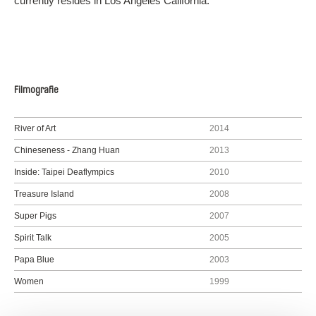
currently resides in Los Angeles California.
Filmografie
River of Art
2014
Chineseness - Zhang Huan
2013
Inside: Taipei Deaflympics
2010
Treasure Island
2008
Super Pigs
2007
Spirit Talk
2005
Papa Blue
2003
Women
1999