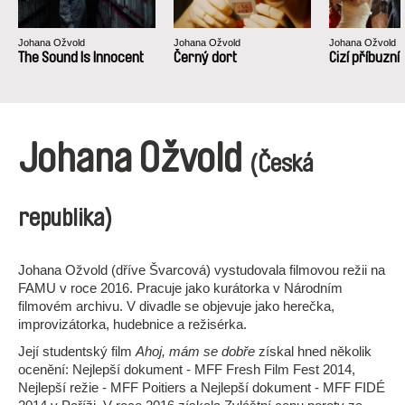
Johana Ožvold
Johana Ožvold
Johana Ožvold
The Sound Is Innocent
Černý dort
Cizí příbuzní
Johana Ožvold
(Česká
republika)
Johana Ožvold (dříve Švarcová) vystudovala filmovou režii na
FAMU v roce 2016. Pracuje jako kurátorka v Národním
filmovém archivu. V divadle se objevuje jako herečka,
improvizátorka, hudebnice a režisérka.
Její studentský film
Ahoj, mám se dobře
získal hned několik
ocenění: Nejlepší dokument - MFF Fresh Film Fest 2014,
Nejlepší režie - MFF Poitiers a Nejlepší dokument - MFF FIDÉ