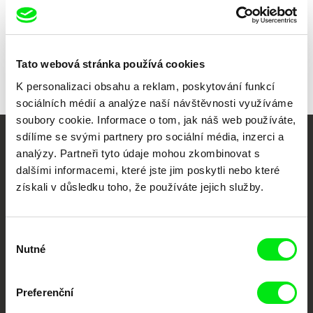
Všichni režiséři
Tato webová stránka používá cookies
K personalizaci obsahu a reklam, poskytování funkcí
sociálních médií a analýze naší návštěvnosti využíváme
soubory cookie. Informace o tom, jak náš web používáte,
sdílíme se svými partnery pro sociální média, inzerci a
Vaše online
analýzy. Partneři tyto údaje mohou zkombinovat s
dalšími informacemi, které jste jim poskytli nebo které
dokumentární kino
získali v důsledku toho, že používáte jejich služby.
Nové festivalové filmy
každý týden
Výběr
Nutné
souhlasu
Portál DAFilms.cz je výsledkem tvůrčí spolupráce 7 klíčových evropských
festivalů dokumentárního filmu sdružených do Doc Alliance. Naším cílem je
Preferenční
posouvat hranice dokumentárního filmu, propagovat jeho rozmanitost a
podporovat kvalitní autorské filmy.