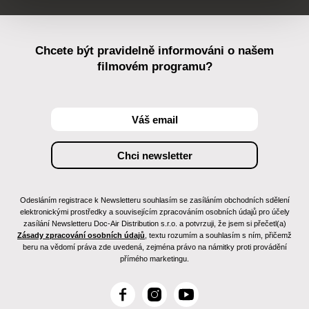
Chcete být pravidelně informováni o našem
filmovém programu?
Odesláním registrace k Newsletteru souhlasím se zasíláním obchodních sdělení
elektronickými prostředky a souvisejícím zpracováním osobních údajů pro účely
zasílání Newsletteru Doc-Air Distribution s.r.o. a potvrzuji, že jsem si přečetl(a)
Zásady zpracování osobních údajů
, textu rozumím a souhlasím s ním, přičemž
beru na vědomí práva zde uvedená, zejména právo na námitky proti provádění
přímého marketingu.
F
I
Y