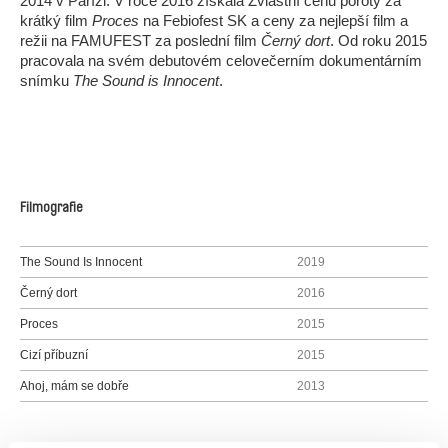
2014 v Paříži. V roce 2016 získala Zvláštní cenu poroty za
krátký film
Proces
na Febiofest SK a ceny za nejlepší film a
režii na FAMUFEST za poslední film
Černý dort
. Od roku 2015
pracovala na svém debutovém celovečerním dokumentárním
snímku
The Sound is Innocent
.
Filmografie
The Sound Is Innocent
2019
Černý dort
2016
Proces
2015
Cizí příbuzní
2015
Ahoj, mám se dobře
2013