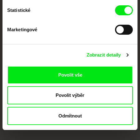
Členové Doc Alliance
Statistické
Marketingové
Zobrazit detaily
CPH:DOX
Doclisboa
Millennium Docs
DOK Leipzig
Against Gravity
Povolit vše
Povolit výběr
Odmítnout
FIDMarseille
MFDF Ji.hlava
Visions du Réel