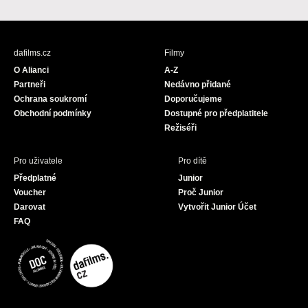
a
n
o
c
s
u
e
t
T
b
a
u
dafilms.cz
Filmy
o
g
b
O Alianci
A-Z
o
r
e
Partneři
Nedávno přidané
k
a
Ochrana soukromí
Doporučujeme
m
Obchodní podmínky
Dostupné pro předplatitele
Režiséři
Pro uživatele
Pro dítě
Předplatné
Junior
Voucher
Proč Junior
Darovat
Vytvořit Junior Účet
FAQ