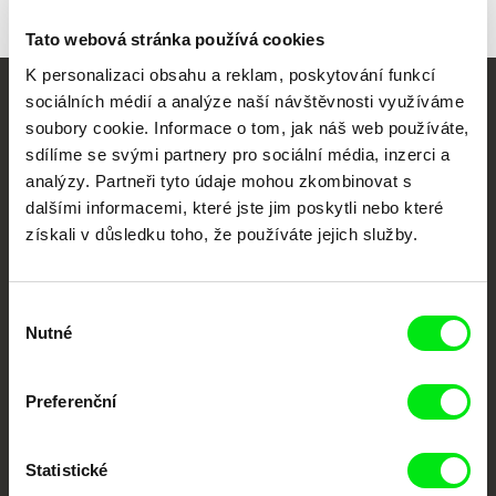
Tato webová stránka používá cookies
K personalizaci obsahu a reklam, poskytování funkcí
sociálních médií a analýze naší návštěvnosti využíváme
Vaše online
soubory cookie. Informace o tom, jak náš web používáte,
dokumentární kino
sdílíme se svými partnery pro sociální média, inzerci a
analýzy. Partneři tyto údaje mohou zkombinovat s
dalšími informacemi, které jste jim poskytli nebo které
Nové festivalové filmy
každý týden
získali v důsledku toho, že používáte jejich služby.
Portál DAFilms.cz je výsledkem tvůrčí spolupráce 7 klíčových evropských
Výběr
festivalů dokumentárního filmu sdružených do Doc Alliance. Naším cílem je
Nutné
souhlasu
posouvat hranice dokumentárního filmu, propagovat jeho rozmanitost a
podporovat kvalitní autorské filmy.
Členové Doc Alliance
Preferenční
Statistické