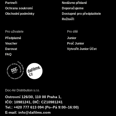
Partneři
Nedávno přidané
k
a
Ochrana soukromí
Doporučujeme
m
Obchodní podmínky
Dostupné pro předplatitele
Režiséři
Pro uživatele
Pro dítě
Předplatné
Junior
Voucher
Proč Junior
Darovat
Vytvořit Junior Účet
FAQ
Doc-Air Distribution s.r.o.
Ostrovní 126/30, 110 00 Praha 1,
IČO: 10981241, DIČ: CZ10981241
Tel.: +420 777 613 094 (Po–Pá 9:00–16:00)
E-mail:
info@dafilms.com