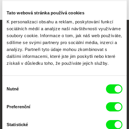
Tato webová stránka používá cookies
K personalizaci obsahu a reklam, poskytování funkcí
sociálních médií a analýze naší návštěvnosti využíváme
Vaše online
soubory cookie. Informace o tom, jak náš web používáte,
sdílíme se svými partnery pro sociální média, inzerci a
dokumentární kino
analýzy. Partneři tyto údaje mohou zkombinovat s
dalšími informacemi, které jste jim poskytli nebo které
Nové festivalové filmy
získali v důsledku toho, že používáte jejich služby.
každý týden
Výběr
Portál DAFilms.cz je výsledkem tvůrčí spolupráce 7 klíčových evropských
Nutné
festivalů dokumentárního filmu sdružených do Doc Alliance. Naším cílem je
souhlasu
posouvat hranice dokumentárního filmu, propagovat jeho rozmanitost a
podporovat kvalitní autorské filmy.
Členové Doc Alliance
Preferenční
Statistické