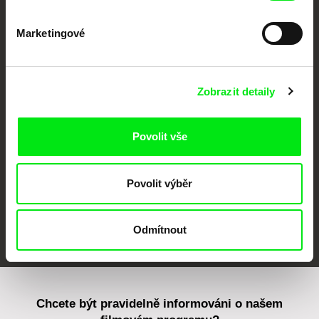
Marketingové
CPH:DOX
Doclisboa
Millennium Docs
DOK Leipzig
Zobrazit detaily
Against Gravity
Povolit vše
Povolit výběr
FIDMarseille
MFDF Ji.hlava
Visions du Réel
Odmítnout
Chcete být pravidelně informováni o našem