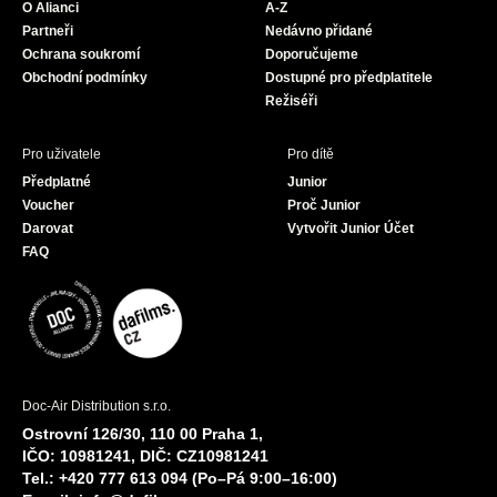
O Alianci
A-Z
o
r
e
Partneři
Nedávno přidané
k
a
Ochrana soukromí
Doporučujeme
m
Obchodní podmínky
Dostupné pro předplatitele
Režiséři
Pro uživatele
Pro dítě
Předplatné
Junior
Voucher
Proč Junior
Darovat
Vytvořit Junior Účet
FAQ
Doc-Air Distribution s.r.o.
Ostrovní 126/30, 110 00 Praha 1,
IČO: 10981241, DIČ: CZ10981241
Tel.: +420 777 613 094 (Po–Pá 9:00–16:00)