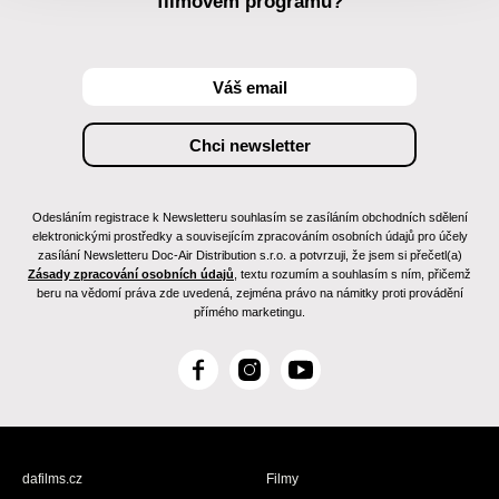
filmovém programu?
Odesláním registrace k Newsletteru souhlasím se zasíláním obchodních sdělení
elektronickými prostředky a souvisejícím zpracováním osobních údajů pro účely
zasílání Newsletteru Doc-Air Distribution s.r.o. a potvrzuji, že jsem si přečetl(a)
Zásady zpracování osobních údajů
, textu rozumím a souhlasím s ním, přičemž
beru na vědomí práva zde uvedená, zejména právo na námitky proti provádění
přímého marketingu.
F
I
Y
a
n
o
c
s
u
e
t
T
b
a
u
dafilms.cz
Filmy
o
g
b