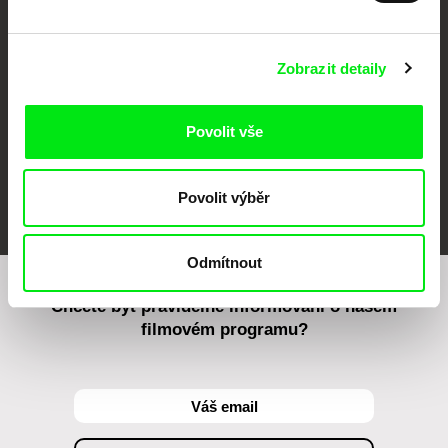
Against Gravity
Zobrazit detaily
Povolit vše
FIDMarseille
MFDF Ji.hlava
Visions du Réel
Povolit výběr
Odmítnout
Chcete být pravidelně informováni o našem
filmovém programu?