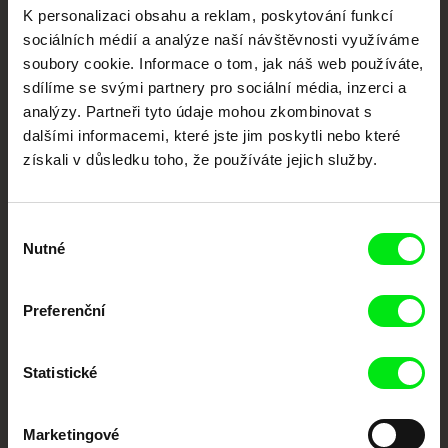
Vaše online
K personalizaci obsahu a reklam, poskytování funkcí
dokumentární kino
sociálních médií a analýze naší návštěvnosti využíváme
soubory cookie. Informace o tom, jak náš web používáte,
Nové festivalové filmy
sdílíme se svými partnery pro sociální média, inzerci a
každý týden
analýzy. Partneři tyto údaje mohou zkombinovat s
dalšími informacemi, které jste jim poskytli nebo které
získali v důsledku toho, že používáte jejich služby.
Portál DAFilms.cz je výsledkem tvůrčí spolupráce 7 klíčových evropských
festivalů dokumentárního filmu sdružených do Doc Alliance. Naším cílem je
posouvat hranice dokumentárního filmu, propagovat jeho rozmanitost a
podporovat kvalitní autorské filmy.
Výběr
Členové Doc Alliance
Nutné
souhlasu
Preferenční
Statistické
Marketingové
CPH:DOX
Doclisboa
Millennium Docs
DOK Leipzig