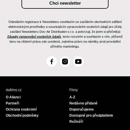
Odesláním registrace k Newsletteru souhlasím se zasíláním obchodních sdělení
elektronickými prostředky a souvisejícím zpracováním osobních údajů pro účely
zasílání Newsletteru Doc-Air Distribution s.r.o. a potvrzuji, že jsem si přečetl(a)
Zásady zpracování osobních údajů
, textu rozumím a souhlasím s ním, přičemž
beru na vědomí práva zde uvedená, zejména právo na námitky proti provádění
přímého marketingu.
F
I
Y
a
n
o
c
s
u
e
t
T
b
a
u
dafilms.cz
Filmy
o
g
b
O Alianci
A-Z
o
r
e
Partneři
Nedávno přidané
k
a
Ochrana soukromí
Doporučujeme
m
Obchodní podmínky
Dostupné pro předplatitele
Režiséři