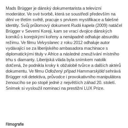
Mads Brügger je dánský dokumentarista a televizní
moderátor. Ve své tvorbě, která se soustředí především na
dění ve třetím světě, pracuje s prvkem mystifikace a falešné
identity. Svůj průlomový dokument
Rudá kapela
(2009) natáčel
Brügger v Severní Koreji, kam se vrací dvojice dánských
komiků s korejskými kořeny a nenápadně odhaluje absurditu
režimu. Ve filmu
Velvyslanec
z roku 2012 odhaluje autor
vydávající se za liberijského ambasadora machinace s
diplomatickými tituly v Africe a následné zneužívání místního
trhu s diamanty. Liberijská vláda byla snímkem natolik
dotčená, že podnikla kroky k obžalobě tvůrce a dalších aktérů
dokumentu. Ve filmu
Odložený případ Hammarskjöld
sehrává
Brügger roli detektiva, průvodce i provokativního manipulátora
ženoucího se po stopě jedné z největších záhad 20. století.
Snímek si vysloužil nominaci na prestižní LUX Prize.
Filmografie