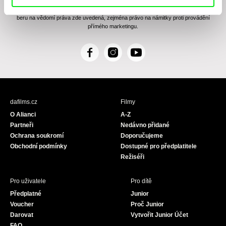
zasílání Newsletteru Doc-Air Distribution s.r.o. a potvrzuji, že jsem si přečetl(a)
Zásady zpracování osobních údajů
, textu rozumím a souhlasím s ním, přičemž
beru na vědomí práva zde uvedená, zejména právo na námitky proti provádění
přímého marketingu.
F
I
Y
a
n
o
c
s
u
e
t
T
b
a
u
dafilms.cz
Filmy
o
g
b
O Alianci
A-Z
o
r
e
Partneři
Nedávno přidané
k
a
Ochrana soukromí
Doporučujeme
m
Obchodní podmínky
Dostupné pro předplatitele
Režiséři
Pro uživatele
Pro dítě
Předplatné
Junior
Voucher
Proč Junior
Darovat
Vytvořit Junior Účet
FAQ