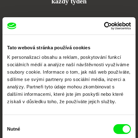
každý týden
Portál DAFilms.cz je výsledkem tvůrčí spolupráce 7 klíčových evropských
festivalů dokumentárního filmu sdružených do Doc Alliance. Naším cílem je
posouvat hranice dokumentárního filmu, propagovat jeho rozmanitost a
podporovat kvalitní autorské filmy.
Členové Doc Alliance
Tato webová stránka používá cookies
K personalizaci obsahu a reklam, poskytování funkcí
sociálních médií a analýze naší návštěvnosti využíváme
soubory cookie. Informace o tom, jak náš web používáte,
sdílíme se svými partnery pro sociální média, inzerci a
analýzy. Partneři tyto údaje mohou zkombinovat s
dalšími informacemi, které jste jim poskytli nebo které
získali v důsledku toho, že používáte jejich služby.
CPH:DOX
Doclisboa
Millennium Docs
DOK Leipzig
Against Gravity
Výběr
Nutné
souhlasu