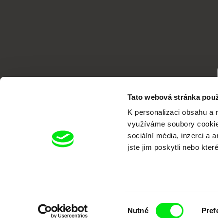
Tato webová stránka použ
K personalizaci obsahu a 
využíváme soubory cookie.
sociální média, inzerci a 
jste jim poskytli nebo kter
Portál DAFilms.cz je výsledkem tvůr
Alliance. Naším cílem je posouvat hr
Výběr
Nutné
Pref
souhlasu