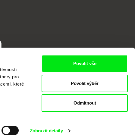
o
Povolit vše
těvnosti
tnery pro
Povolit výběr
acemi, které
Odmítnout
kumentárního filmu sdružených do Doc
nitost a podporovat kvalitní autorské
Zobrazit detaily