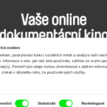
Vaše online
dokumentární kin
ívá cookies
Nové festivalové filmy
reklam, poskytování funkcí sociálních médií a analýze naší návš
každý týden
 Informace o tom, jak náš web používáte, sdílíme se svými par
analýzy. Partneři tyto údaje mohou zkombinovat s dalšími inform
é získali v důsledku toho, že používáte jejich služby.
čí spolupráce 7 klíčových evropských festivalů do
anice dokumentárního filmu, propagovat jeho rozma
filmy.
erenční
Statistické
Marketingové