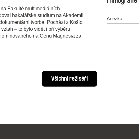
Filmografie
 na Fakultě multimediálních
doval bakalářské studium na Akademii
Anežka
 dokumentární tvorba. Pochází z Košic
tah – to bylo vidět i při výběru
, nominovaného na Cenu Magnesia za
Všichni režiséři