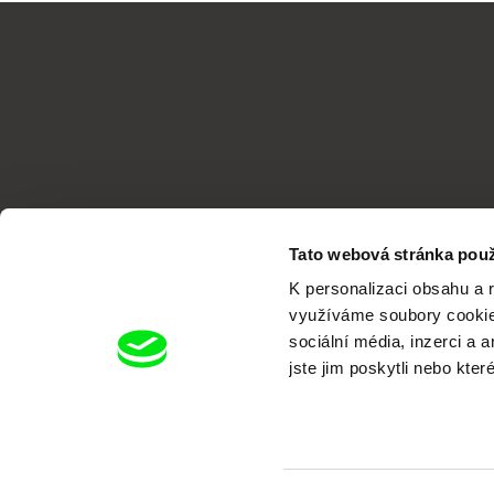
Tato webová stránka použ
K personalizaci obsahu a 
využíváme soubory cookie.
sociální média, inzerci a 
jste jim poskytli nebo kter
Portál DAFilms.cz je výsledkem tvůr