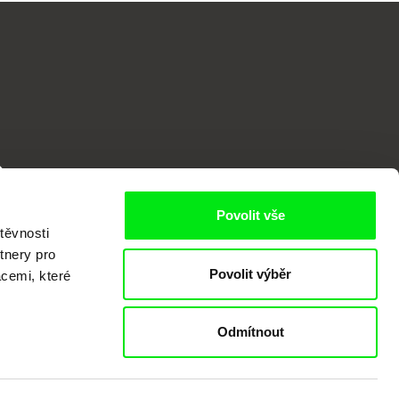
o
Povolit vše
těvnosti
tnery pro
Povolit výběr
acemi, které
Odmítnout
kumentárního filmu sdružených do Doc