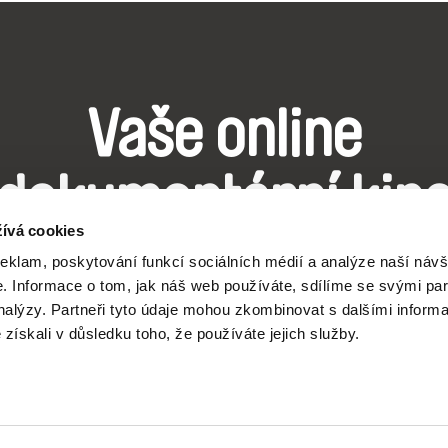
Vaše online
dokumentární kin
ívá cookies
Nové festivalové filmy
reklam, poskytování funkcí sociálních médií a analýze naší návš
 Informace o tom, jak náš web používáte, sdílíme se svými par
každý týden
analýzy. Partneři tyto údaje mohou zkombinovat s dalšími inform
é získali v důsledku toho, že používáte jejich služby.
čí spolupráce 7 klíčových evropských festivalů do