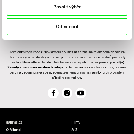
Povolit výběr
Odmítnout
Odesláním registrace k Newsletteru souhlasím se zasíláním obchodních sdělení
elektronickými prostředky a souvisejícím zpracováním osobních údajů pro účely
zasílání Newsletteru Doc-Air Distribution s.r.o. a potvrzuji, že jsem si přečetl(a)
Zásady zpracování osobních údajů
, textu rozumím a souhlasím s ním, přičemž
beru na vědomí práva zde uvedená, zejména právo na námitky proti provádění
přímého marketingu.
F
I
Y
a
n
o
c
s
u
e
t
T
b
a
u
dafilms.cz
Filmy
o
g
b
O Alianci
A-Z
o
r
e