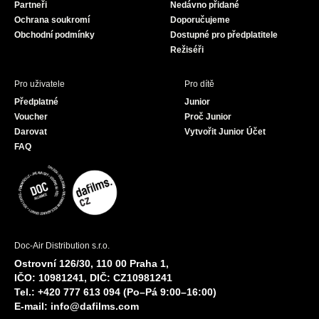
Partneři
Nedávno přidané
k
a
Ochrana soukromí
Doporučujeme
m
Obchodní podmínky
Dostupné pro předplatitele
Režiséři
Pro uživatele
Pro dítě
Předplatné
Junior
Voucher
Proč Junior
Darovat
Vytvořit Junior Účet
FAQ
Doc-Air Distribution s.r.o.
Ostrovní 126/30, 110 00 Praha 1,
IČO: 10981241, DIČ: CZ10981241
Tel.: +420 777 613 094 (Po–Pá 9:00–16:00)
E-mail:
info@dafilms.com