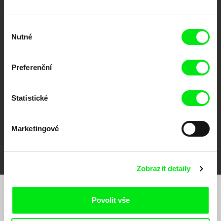
Výběr
Nutné
souhlasu
CPH:DOX
Doclisboa
Millennium Docs
DOK Leipzig
Against Gravity
Preferenční
Statistické
Marketingové
FIDMarseille
MFDF Ji.hlava
Visions du Réel
Zobrazit detaily
Chcete být pravidelně informováni o našem
Povolit vše
filmovém programu?