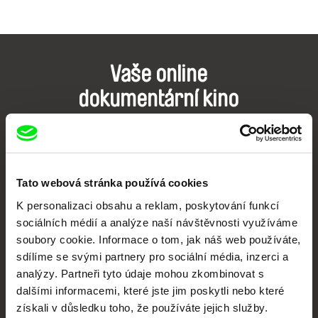
Vaše online
dokumentární kino
Nové festivalové filmy
každý týden
Tato webová stránka používá cookies
Portál DAFilms.cz je výsledkem tvůrčí spolupráce 7 klíčových evropských
K personalizaci obsahu a reklam, poskytování funkcí
festivalů dokumentárního filmu sdružených do Doc Alliance. Naším cílem je
posouvat hranice dokumentárního filmu, propagovat jeho rozmanitost a
sociálních médií a analýze naší návštěvnosti využíváme
podporovat kvalitní autorské filmy.
soubory cookie. Informace o tom, jak náš web používáte,
Členové Doc Alliance
sdílíme se svými partnery pro sociální média, inzerci a
analýzy. Partneři tyto údaje mohou zkombinovat s
dalšími informacemi, které jste jim poskytli nebo které
získali v důsledku toho, že používáte jejich služby.