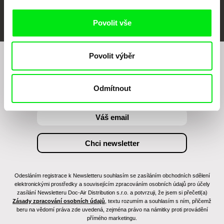
FIDMarseille
MFDF Ji.hlava
Visions du Réel
Povolit vše
Povolit výběr
Chcete být pravidelně informováni o našem
filmovém programu?
Odmítnout
Odesláním registrace k Newsletteru souhlasím se zasíláním obchodních sdělení
elektronickými prostředky a souvisejícím zpracováním osobních údajů pro účely
zasílání Newsletteru Doc-Air Distribution s.r.o. a potvrzuji, že jsem si přečetl(a)
Zásady zpracování osobních údajů
, textu rozumím a souhlasím s ním, přičemž
beru na vědomí práva zde uvedená, zejména právo na námitky proti provádění
přímého marketingu.