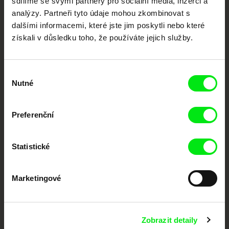
sdílíme se svými partnery pro sociální média, inzerci a
Portál DAFilms.cz je výsledkem tvůrčí spolupráce 7 klíčových evropských
festivalů dokumentárního filmu sdružených do Doc Alliance. Naším cílem je
analýzy. Partneři tyto údaje mohou zkombinovat s
posouvat hranice dokumentárního filmu, propagovat jeho rozmanitost a
dalšími informacemi, které jste jim poskytli nebo které
podporovat kvalitní autorské filmy.
získali v důsledku toho, že používáte jejich služby.
Členové Doc Alliance
Výběr
Nutné
souhlasu
Preferenční
CPH:DOX
Doclisboa
Millennium Docs
DOK Leipzig
Statistické
Against Gravity
Marketingové
Zobrazit detaily