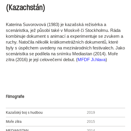
(Kazachstán)
Katerina Suvorovová (1983) je kazašská režisérka a
scenáristka, jež působí také v Moskvě či Stockholmu. Ráda
kombinuje dokument s animací a experimentuje se zvukem a
ruchy. Natočila několik krátkometrážních dokumentů, které
byly s úspěchem uvedeny na mezinárodních festivalech. Jako
scenáristka se podílela na snímku Mediastan (2014). Moře
zítra (2016) je její celovečerní debut. (
MFDF Ji.hlava
)
Filmografie
Kazašský boj s hudbou
2019
Moře zítra
2015
MEDIANSTAN
2014