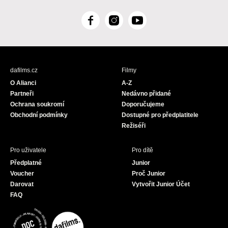
F
I
Y
a
n
o
c
s
u
e
t
T
b
a
u
dafilms.cz
Filmy
o
g
b
O Alianci
A-Z
o
r
e
Partneři
Nedávno přidané
k
a
Ochrana soukromí
Doporučujeme
m
Obchodní podmínky
Dostupné pro předplatitele
Režiséři
Pro uživatele
Pro dítě
Předplatné
Junior
Voucher
Proč Junior
Darovat
Vytvořit Junior Účet
FAQ