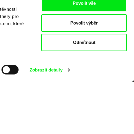
Povolit vše
těvnosti
tnery pro
Povolit výběr
acemi, které
o
Odmítnout
Zobrazit detaily
kumentárního filmu sdružených do Doc
nitost a podporovat kvalitní autorské