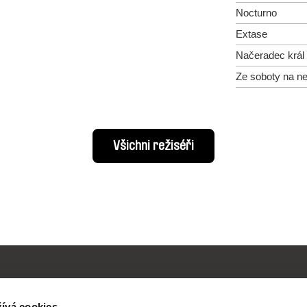
Nocturno
Extase
Načeradec král 
Ze soboty na ne
Všichni režiséři
ívá cookies