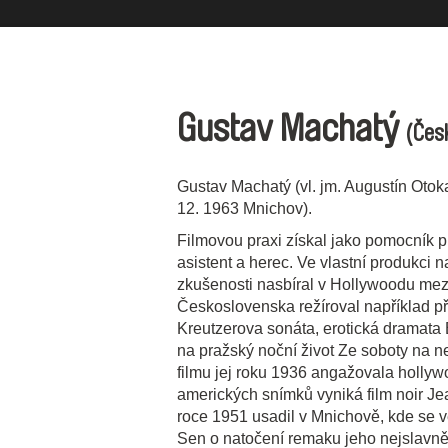
Gustav Machatý
(Čes
Gustav Machatý (vl. jm. Augustín Otok
12. 1963 Mnichov).
Filmovou praxi získal jako pomocník pr
asistent a herec. Ve vlastní produkci n
zkušenosti nasbíral v Hollywoodu mezi
Československa režíroval například př
Kreutzerova sonáta, erotická dramata 
na pražský noční život Ze soboty na n
filmu jej roku 1936 angažovala holly
amerických snímků vyniká film noir Je
roce 1951 usadil v Mnichově, kde se v
Sen o natočení remaku jeho nejslavněj