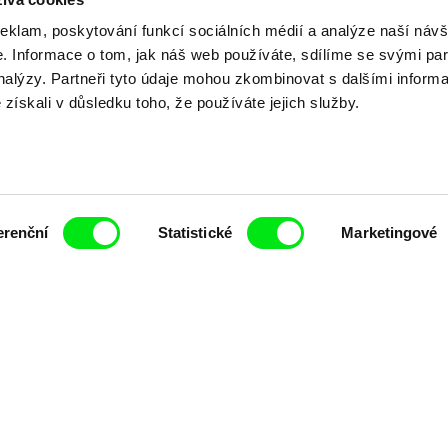
Vaše online
reklam, poskytování funkcí sociálních médií a analýze naší návš
 Informace o tom, jak náš web používáte, sdílíme se svými par
analýzy. Partneři tyto údaje mohou zkombinovat s dalšími inform
dokumentární kin
é získali v důsledku toho, že používáte jejich služby.
Nové festivalové filmy
každý týden
erenční
Statistické
Marketingové
čí spolupráce 7 klíčových evropských festivalů do
anice dokumentárního filmu, propagovat jeho rozma
filmy.
Členové Doc Alliance