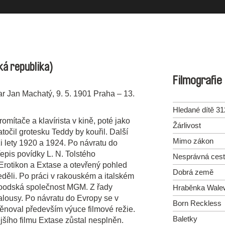
ká republika)
Filmografie
ar Jan Machatý, 9. 5. 1901 Praha – 13.
Hledané dítě 31
omítače a klavírista v kině, poté jako
Žárlivost
atočil grotesku Teddy by kouřil. Další
Mimo zákon
 lety 1920 a 1924. Po návratu do
epis povídky L. N. Tolstého
Nesprávná ces
Erotikon a Extase a otevřený pohled
Dobrá země
eděli. Po práci v rakouském a italském
woodská společnost MGM. Z řady
Hraběnka Wale
alousy. Po návratu do Evropy se v
Born Reckless
ěnoval především výuce filmové režie.
Baletky
šího filmu Extase zůstal nesplněn.