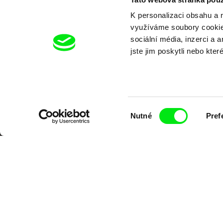
K personalizaci obsahu a 
využíváme soubory cookie.
sociální média, inzerci a 
jste jim poskytli nebo kter
Výběr
Nutné
Pref
souhlasu
Portál DAFilms.cz je výsledkem tvůr
Alliance. Naším cílem je posouvat hr