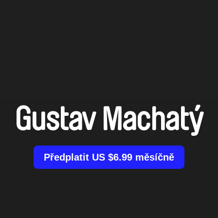
Gustav Machatý
Předplatit US $6.99 měsíčně