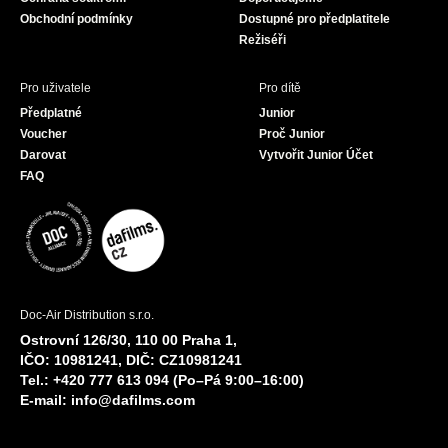
m
Obchodní podmínky
Dostupné pro předplatitele
Režiséři
Pro uživatele
Pro dítě
Předplatné
Junior
Voucher
Proč Junior
Darovat
Vytvořit Junior Účet
FAQ
Doc-Air Distribution s.r.o.
Ostrovní 126/30, 110 00 Praha 1,
IČO: 10981241, DIČ: CZ10981241
Tel.: +420 777 613 094 (Po–Pá 9:00–16:00)
E-mail:
info@dafilms.com