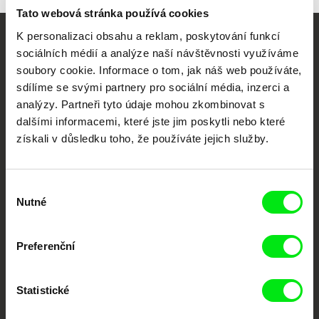
Tato webová stránka používá cookies
K personalizaci obsahu a reklam, poskytování funkcí
Vaše online
sociálních médií a analýze naší návštěvnosti využíváme
soubory cookie. Informace o tom, jak náš web používáte,
dokumentární kino
sdílíme se svými partnery pro sociální média, inzerci a
analýzy. Partneři tyto údaje mohou zkombinovat s
Nové festivalové filmy
dalšími informacemi, které jste jim poskytli nebo které
každý týden
získali v důsledku toho, že používáte jejich služby.
Portál DAFilms.cz je výsledkem tvůrčí spolupráce 7 klíčových evropských
festivalů dokumentárního filmu sdružených do Doc Alliance. Naším cílem je
Výběr
posouvat hranice dokumentárního filmu, propagovat jeho rozmanitost a
Nutné
souhlasu
podporovat kvalitní autorské filmy.
Členové Doc Alliance
Preferenční
Statistické