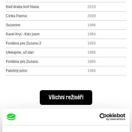
Keď draka bolí hlava
2018
Cinka Panna
2008
Suzanne
1996
Karel Kryl - Kdo jsem
1994
Fontána pre Zuzanu 2
1993
Utekajme, už ide!
1986
Fontána pre Zuzanu
1985
Falošný princ
1984
Všichni režiséři