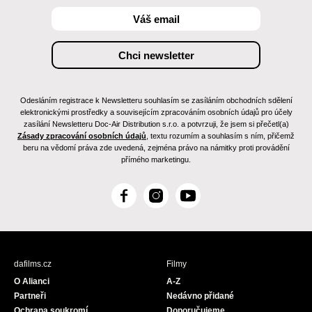
Odesláním registrace k Newsletteru souhlasím se zasíláním obchodních sdělení
elektronickými prostředky a souvisejícím zpracováním osobních údajů pro účely
zasílání Newsletteru Doc-Air Distribution s.r.o. a potvrzuji, že jsem si přečetl(a)
Zásady zpracování osobních údajů
, textu rozumím a souhlasím s ním, přičemž
beru na vědomí práva zde uvedená, zejména právo na námitky proti provádění
přímého marketingu.
F
I
Y
a
n
o
c
s
u
e
t
T
b
a
u
dafilms.cz
Filmy
o
g
b
O Alianci
A-Z
o
r
e
Partneři
Nedávno přidané
k
a
Ochrana soukromí
Doporučujeme