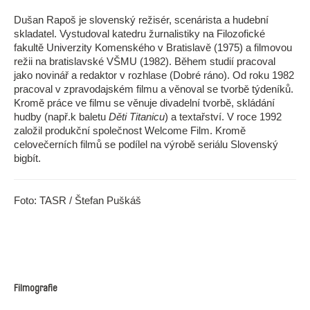
Dušan Rapoš je slovenský režisér, scenárista a hudební
skladatel. Vystudoval katedru žurnalistiky na Filozofické
fakultě Univerzity Komenského v Bratislavě (1975) a filmovou
režii na bratislavské VŠMU (1982). Během studií pracoval
jako novinář a redaktor v rozhlase (Dobré ráno). Od roku 1982
pracoval v zpravodajském filmu a věnoval se tvorbě týdeníků.
Kromě práce ve filmu se věnuje divadelní tvorbě, skládání
hudby (např.k baletu
Děti Titanicu
) a textařství. V roce 1992
založil produkční společnost Welcome Film. Kromě
celovečerních filmů se podílel na výrobě seriálu Slovenský
bigbít.
Foto: TASR / Štefan Puškáš
Filmografie