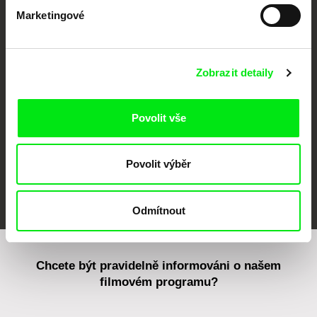
Marketingové
CPH:DOX
Doclisboa
Millennium Docs
DOK Leipzig
Against Gravity
Zobrazit detaily
Povolit vše
Povolit výběr
FIDMarseille
MFDF Ji.hlava
Visions du Réel
Odmítnout
Chcete být pravidelně informováni o našem
filmovém programu?