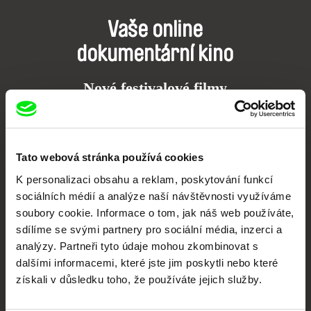
Vaše online
dokumentární kino
Nové festivalové filmy
každý týden
Portál DAFilms.cz je výsledkem tvůrčí spolupráce 7 klíčových evropských
Tato webová stránka používá cookies
festivalů dokumentárního filmu sdružených do Doc Alliance. Naším cílem je
posouvat hranice dokumentárního filmu, propagovat jeho rozmanitost a
K personalizaci obsahu a reklam, poskytování funkcí
podporovat kvalitní autorské filmy.
sociálních médií a analýze naší návštěvnosti využíváme
Členové Doc Alliance
soubory cookie. Informace o tom, jak náš web používáte,
sdílíme se svými partnery pro sociální média, inzerci a
analýzy. Partneři tyto údaje mohou zkombinovat s
dalšími informacemi, které jste jim poskytli nebo které
získali v důsledku toho, že používáte jejich služby.