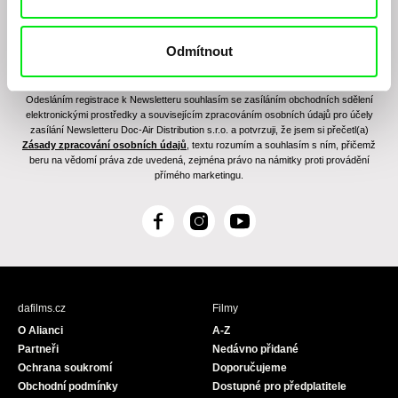
Odmítnout
Odesláním registrace k Newsletteru souhlasím se zasíláním obchodních sdělení
elektronickými prostředky a souvisejícím zpracováním osobních údajů pro účely
zasílání Newsletteru Doc-Air Distribution s.r.o. a potvrzuji, že jsem si přečetl(a)
Zásady zpracování osobních údajů
, textu rozumím a souhlasím s ním, přičemž
beru na vědomí práva zde uvedená, zejména právo na námitky proti provádění
přímého marketingu.
F
I
Y
a
n
o
c
s
u
e
t
T
b
a
u
dafilms.cz
Filmy
o
g
b
O Alianci
A-Z
o
r
e
Partneři
Nedávno přidané
k
a
Ochrana soukromí
Doporučujeme
m
Obchodní podmínky
Dostupné pro předplatitele