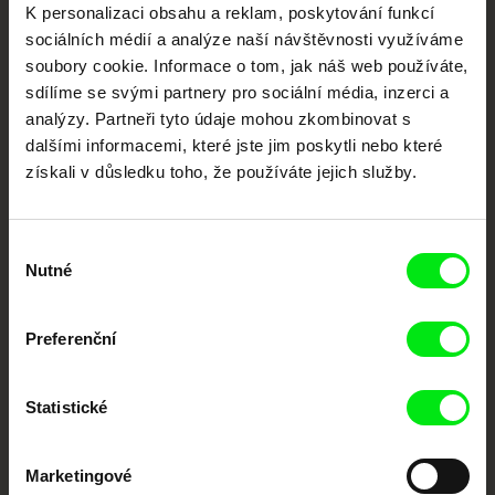
K personalizaci obsahu a reklam, poskytování funkcí
dokumentární kino
sociálních médií a analýze naší návštěvnosti využíváme
soubory cookie. Informace o tom, jak náš web používáte,
Nové festivalové filmy
sdílíme se svými partnery pro sociální média, inzerci a
každý týden
analýzy. Partneři tyto údaje mohou zkombinovat s
dalšími informacemi, které jste jim poskytli nebo které
získali v důsledku toho, že používáte jejich služby.
Portál DAFilms.cz je výsledkem tvůrčí spolupráce 7 klíčových evropských
festivalů dokumentárního filmu sdružených do Doc Alliance. Naším cílem je
posouvat hranice dokumentárního filmu, propagovat jeho rozmanitost a
podporovat kvalitní autorské filmy.
Výběr
Členové Doc Alliance
Nutné
souhlasu
Preferenční
Statistické
Marketingové
CPH:DOX
Doclisboa
Millennium Docs
DOK Leipzig