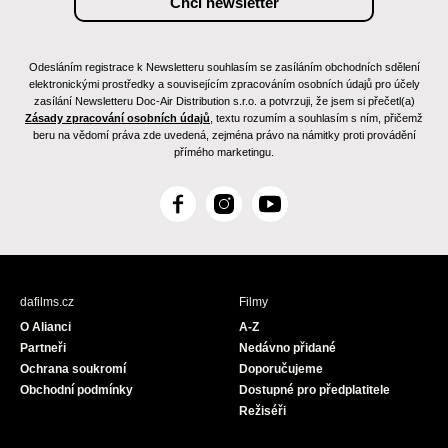
Odesláním registrace k Newsletteru souhlasím se zasíláním obchodních sdělení
elektronickými prostředky a souvisejícím zpracováním osobních údajů pro účely
zasílání Newsletteru Doc-Air Distribution s.r.o. a potvrzuji, že jsem si přečetl(a)
Zásady zpracování osobních údajů
, textu rozumím a souhlasím s ním, přičemž
beru na vědomí práva zde uvedená, zejména právo na námitky proti provádění
přímého marketingu.
F
I
Y
a
n
o
c
s
u
e
t
T
b
a
u
dafilms.cz
Filmy
o
g
b
O Alianci
A-Z
o
r
e
Partneři
Nedávno přidané
k
a
Ochrana soukromí
Doporučujeme
m
Obchodní podmínky
Dostupné pro předplatitele
Režiséři