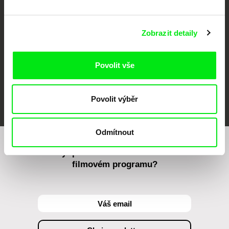
Against Gravity
Zobrazit detaily
Povolit vše
FIDMarseille
MFDF Ji.hlava
Visions du Réel
Povolit výběr
Odmítnout
Chcete být pravidelně informováni o našem
filmovém programu?