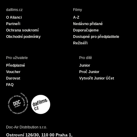
e
t
T
b
a
u
dafilms.cz
Filmy
o
g
b
O Alianci
A-Z
o
r
e
Partneři
Nedávno přidané
k
a
Ochrana soukromí
Doporučujeme
m
Obchodní podmínky
Dostupné pro předplatitele
Režiséři
Pro uživatele
Pro dítě
Předplatné
Junior
Voucher
Proč Junior
Darovat
Vytvořit Junior Účet
FAQ
Doc-Air Distribution s.r.o.
Ostrovní 126/30, 110 00 Praha 1,