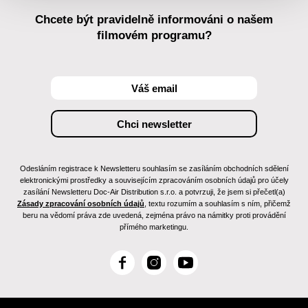
Chcete být pravidelně informováni o našem
filmovém programu?
Odesláním registrace k Newsletteru souhlasím se zasíláním obchodních sdělení
elektronickými prostředky a souvisejícím zpracováním osobních údajů pro účely
zasílání Newsletteru Doc-Air Distribution s.r.o. a potvrzuji, že jsem si přečetl(a)
Zásady zpracování osobních údajů
, textu rozumím a souhlasím s ním, přičemž
beru na vědomí práva zde uvedená, zejména právo na námitky proti provádění
přímého marketingu.
F
I
Y
a
n
o
c
s
u