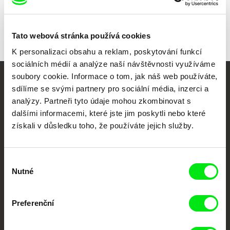
Tato webová stránka používá cookies
K personalizaci obsahu a reklam, poskytování funkcí
sociálních médií a analýze naší návštěvnosti využíváme
soubory cookie. Informace o tom, jak náš web používáte,
Vaše online
sdílíme se svými partnery pro sociální média, inzerci a
analýzy. Partneři tyto údaje mohou zkombinovat s
dokumentární kino
dalšími informacemi, které jste jim poskytli nebo které
získali v důsledku toho, že používáte jejich služby.
Nové festivalové filmy
každý týden
Výběr
Nutné
souhlasu
Portál DAFilms.cz je výsledkem tvůrčí spolupráce 7 klíčových evropských
festivalů dokumentárního filmu sdružených do Doc Alliance. Naším cílem je
posouvat hranice dokumentárního filmu, propagovat jeho rozmanitost a
podporovat kvalitní autorské filmy.
Preferenční
Členové Doc Alliance