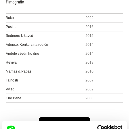
Filmografie
Buko
2022
Pustina
2016
Sedmero krkavců
2015
Adopce: Konkurz na rodiče
2014
Andělé všedního dne
2014
Revival
2013
Mamas & Papas
2010
Tajnosti
2007
Výlet
2002
Ene Bene
2000
Všichni režiséři