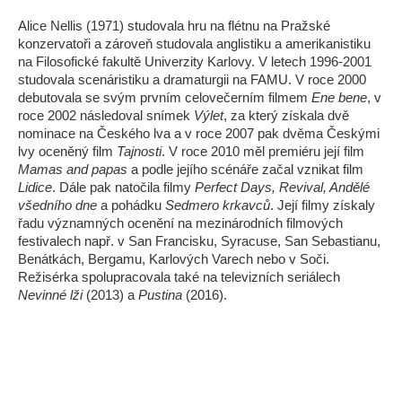
Alice Nellis (1971) studovala hru na flétnu na Pražské
konzervatoři a zároveň studovala anglistiku a amerikanistiku
na Filosofické fakultě Univerzity Karlovy. V letech 1996-2001
studovala scenáristiku a dramaturgii na FAMU. V roce 2000
debutovala se svým prvním celovečerním filmem
Ene bene
, v
roce 2002 následoval snímek
Výlet
, za který získala dvě
nominace na Českého lva a v roce 2007 pak dvěma Českými
lvy oceněný film
Tajnosti
. V roce 2010 měl premiéru její film
Mamas and papas
a podle jejího scénáře začal vznikat film
Lidice
. Dále pak natočila filmy
Perfect Days, Revival, Andělé
všedního dne
a pohádku
Sedmero krkavců
. Její filmy získaly
řadu významných ocenění na mezinárodních filmových
festivalech např. v San Francisku, Syracuse, San Sebastianu,
Benátkách, Bergamu, Karlových Varech nebo v Soči.
Režisérka spolupracovala také na televizních seriálech
Nevinné lži
(2013) a
Pustina
(2016).