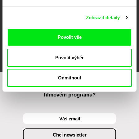
Zobrazit detaily
Povolit vše
FIDMarseille
MFDF Ji.hlava
Visions du Réel
Povolit výběr
Odmítnout
Chcete být pravidelně informováni o našem
filmovém programu?