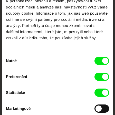
K personalizaci obsahu a reklam, poskytování funkcí
dokumentární kino
sociálních médií a analýze naší návštěvnosti využíváme
soubory cookie. Informace o tom, jak náš web používáte,
Nové festivalové filmy
sdílíme se svými partnery pro sociální média, inzerci a
každý týden
analýzy. Partneři tyto údaje mohou zkombinovat s
dalšími informacemi, které jste jim poskytli nebo které
získali v důsledku toho, že používáte jejich služby.
Portál DAFilms.cz je výsledkem tvůrčí spolupráce 7 klíčových evropských
festivalů dokumentárního filmu sdružených do Doc Alliance. Naším cílem je
posouvat hranice dokumentárního filmu, propagovat jeho rozmanitost a
podporovat kvalitní autorské filmy.
Výběr
Členové Doc Alliance
Nutné
souhlasu
Preferenční
Statistické
CPH:DOX
Doclisboa
Millennium Docs
DOK Leipzig
Marketingové
Against Gravity