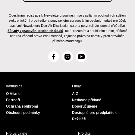
Odesláním registrace k Newsletteru souhlasím se zasíláním obchodních sdělení
elektronickými prostředky a souvisejícím zpracováním osobních údajů pro účely
zasílání Newsletteru Doc-Air Distribution s.r.o. a potvrzuji, že jsem si přečetl(a)
Zásady zpracování osobních údajů
, textu rozumím a souhlasím s ním, přičemž
beru na vědomí práva zde uvedená, zejména právo na námitky proti provádění
přímého marketingu.
F
I
Y
a
n
o
c
s
u
e
t
T
b
a
u
dafilms.cz
Filmy
o
g
b
O Alianci
A-Z
o
r
e
Partneři
Nedávno přidané
k
a
Ochrana soukromí
Doporučujeme
m
Obchodní podmínky
Dostupné pro předplatitele
Režiséři
Pro uživatele
Pro dítě