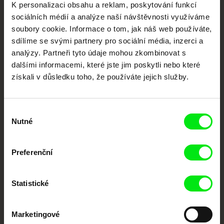
K personalizaci obsahu a reklam, poskytování funkcí
dokumentární kino
sociálních médií a analýze naší návštěvnosti využíváme
soubory cookie. Informace o tom, jak náš web používáte,
Nové festivalové filmy
sdílíme se svými partnery pro sociální média, inzerci a
každý týden
analýzy. Partneři tyto údaje mohou zkombinovat s
dalšími informacemi, které jste jim poskytli nebo které
získali v důsledku toho, že používáte jejich služby.
Portál DAFilms.cz je výsledkem tvůrčí spolupráce 7 klíčových evropských
festivalů dokumentárního filmu sdružených do Doc Alliance. Naším cílem je
posouvat hranice dokumentárního filmu, propagovat jeho rozmanitost a
podporovat kvalitní autorské filmy.
Výběr
Členové Doc Alliance
Nutné
souhlasu
Preferenční
Statistické
Marketingové
CPH:DOX
Doclisboa
Millennium Docs
DOK Leipzig
Against Gravity