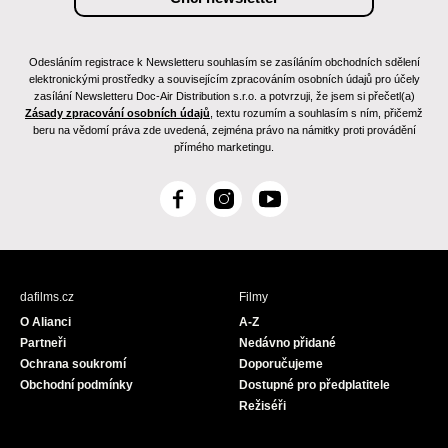
Odesláním registrace k Newsletteru souhlasím se zasíláním obchodních sdělení
elektronickými prostředky a souvisejícím zpracováním osobních údajů pro účely
zasílání Newsletteru Doc-Air Distribution s.r.o. a potvrzuji, že jsem si přečetl(a)
Zásady zpracování osobních údajů
, textu rozumím a souhlasím s ním, přičemž
beru na vědomí práva zde uvedená, zejména právo na námitky proti provádění
přímého marketingu.
F
I
Y
a
n
o
c
s
u
e
t
T
b
a
u
dafilms.cz
Filmy
o
g
b
O Alianci
A-Z
o
r
e
Partneři
Nedávno přidané
k
a
Ochrana soukromí
Doporučujeme
m
Obchodní podmínky
Dostupné pro předplatitele
Režiséři