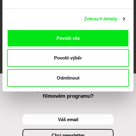
Zobrazit detaily
Povolit vše
FIDMarseille
MFDF Ji.hlava
Visions du Réel
Povolit výběr
Odmítnout
Chcete být pravidelně informováni o našem
filmovém programu?