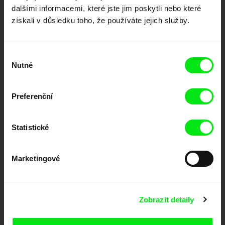
Členové Doc Alliance
dalšími informacemi, které jste jim poskytli nebo které
získali v důsledku toho, že používáte jejich služby.
Výběr
Nutné
souhlasu
Preferenční
CPH:DOX
Doclisboa
Millennium Docs
DOK Leipzig
Against Gravity
Statistické
Marketingové
FIDMarseille
MFDF Ji.hlava
Visions du Réel
Zobrazit detaily