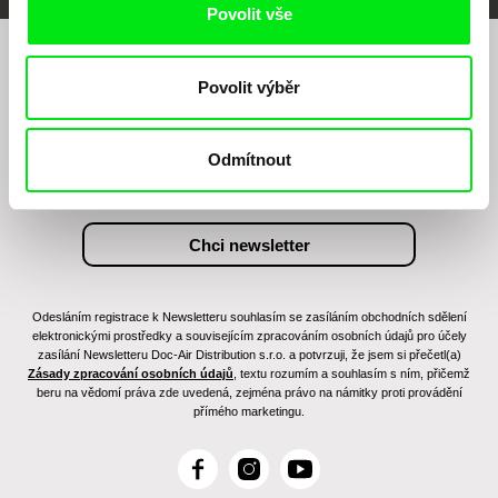
Povolit vše
Chcete být pravidelně informováni o našem
Povolit výběr
filmovém programu?
Odmítnout
Odesláním registrace k Newsletteru souhlasím se zasíláním obchodních sdělení
elektronickými prostředky a souvisejícím zpracováním osobních údajů pro účely
zasílání Newsletteru Doc-Air Distribution s.r.o. a potvrzuji, že jsem si přečetl(a)
Zásady zpracování osobních údajů
, textu rozumím a souhlasím s ním, přičemž
beru na vědomí práva zde uvedená, zejména právo na námitky proti provádění
přímého marketingu.
F
I
Y