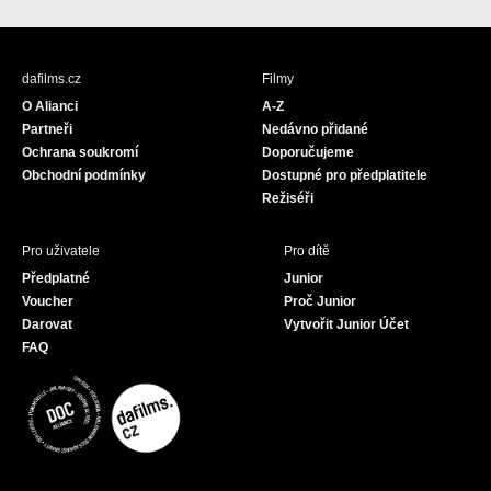
a
n
o
c
s
u
e
t
T
b
a
u
dafilms.cz
Filmy
o
g
b
O Alianci
A-Z
o
r
e
Partneři
Nedávno přidané
k
a
Ochrana soukromí
Doporučujeme
m
Obchodní podmínky
Dostupné pro předplatitele
Režiséři
Pro uživatele
Pro dítě
Předplatné
Junior
Voucher
Proč Junior
Darovat
Vytvořit Junior Účet
FAQ