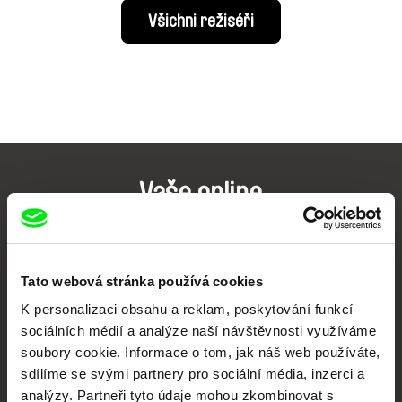
Všichni režiséři
Vaše online
dokumentární kino
Nové festivalové filmy
Tato webová stránka používá cookies
každý týden
K personalizaci obsahu a reklam, poskytování funkcí
sociálních médií a analýze naší návštěvnosti využíváme
Portál DAFilms.cz je výsledkem tvůrčí spolupráce 7 klíčových evropských
soubory cookie. Informace o tom, jak náš web používáte,
festivalů dokumentárního filmu sdružených do Doc Alliance. Naším cílem je
sdílíme se svými partnery pro sociální média, inzerci a
posouvat hranice dokumentárního filmu, propagovat jeho rozmanitost a
podporovat kvalitní autorské filmy.
analýzy. Partneři tyto údaje mohou zkombinovat s