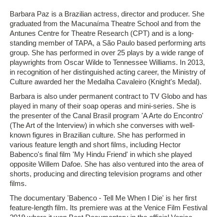
Barbara Paz is a Brazilian actress, director and producer. She
graduated from the Macunaíma Theatre School and from the
Antunes Centre for Theatre Research (CPT) and is a long-
standing member of TAPA, a São Paulo based performing arts
group. She has performed in over 25 plays by a wide range of
playwrights from Oscar Wilde to Tennessee Williams. In 2013,
in recognition of her distinguished acting career, the Ministry of
Culture awarded her the Medalha Cavaleiro (Knight's Medal).
Barbara is also under permanent contract to TV Globo and has
played in many of their soap operas and mini-series. She is
the presenter of the Canal Brasil program 'A Arte do Encontro'
(The Art of the Interview) in which she converses with well-
known figures in Brazilian culture. She has performed in
various feature length and short films, including Hector
Babenco's final film 'My Hindu Friend' in which she played
opposite Willem Dafoe. She has also ventured into the area of
shorts, producing and directing television programs and other
films.
The documentary 'Babenco - Tell Me When I Die' is her first
feature-length film. Its premiere was at the Venice Film Festival