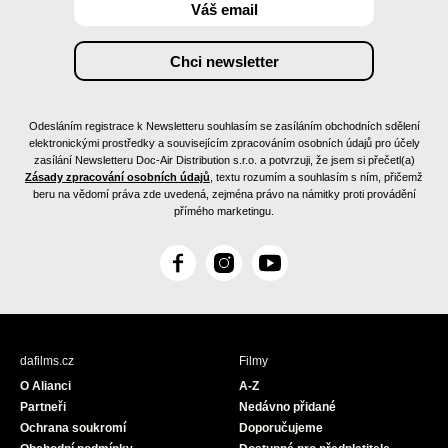
Odesláním registrace k Newsletteru souhlasím se zasíláním obchodních sdělení
elektronickými prostředky a souvisejícím zpracováním osobních údajů pro účely
zasílání Newsletteru Doc-Air Distribution s.r.o. a potvrzuji, že jsem si přečetl(a)
Zásady zpracování osobních údajů
, textu rozumím a souhlasím s ním, přičemž
beru na vědomí práva zde uvedená, zejména právo na námitky proti provádění
přímého marketingu.
F
I
Y
a
n
o
c
s
u
e
t
T
b
a
u
dafilms.cz
Filmy
o
g
b
O Alianci
A-Z
o
r
e
Partneři
Nedávno přidané
k
a
Ochrana soukromí
Doporučujeme
m