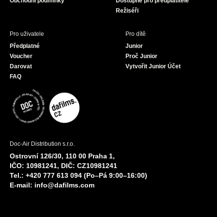
Obchodní podmínky
Dostupné pro předplatitele
Režiséři
Pro uživatele
Pro dítě
Předplatné
Junior
Voucher
Proč Junior
Darovat
Vytvořit Junior Účet
FAQ
Doc-Air Distribution s.r.o.
Ostrovní 126/30, 110 00 Praha 1,
IČO: 10981241, DIČ: CZ10981241
Tel.: +420 777 613 094 (Po–Pá 9:00–16:00)
E-mail:
info@dafilms.com