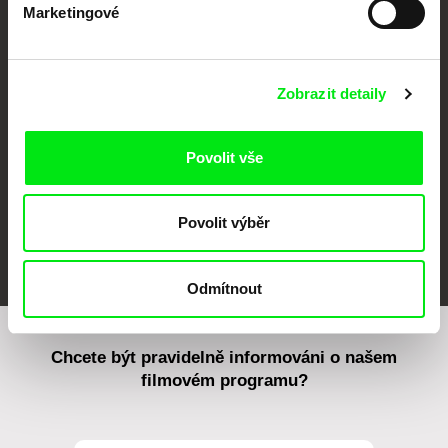
Marketingové
CPH:DOX
Doclisboa
Millennium Docs
DOK Leipzig
Against Gravity
Zobrazit detaily
Povolit vše
Povolit výběr
FIDMarseille
MFDF Ji.hlava
Visions du Réel
Odmítnout
Chcete být pravidelně informováni o našem
filmovém programu?