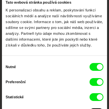
Tato webová stránka používá cookies
K personalizaci obsahu a reklam, poskytování funkcí
Vaše online
sociálních médií a analýze naší návštěvnosti využíváme
dokumentární kino
soubory cookie. Informace o tom, jak náš web používáte,
sdílíme se svými partnery pro sociální média, inzerci a
Nové festivalové filmy
analýzy. Partneři tyto údaje mohou zkombinovat s
každý týden
dalšími informacemi, které jste jim poskytli nebo které
získali v důsledku toho, že používáte jejich služby.
Portál DAFilms.cz je výsledkem tvůrčí spolupráce 7 klíčových evropských
festivalů dokumentárního filmu sdružených do Doc Alliance. Naším cílem je
Výběr
posouvat hranice dokumentárního filmu, propagovat jeho rozmanitost a
podporovat kvalitní autorské filmy.
Nutné
souhlasu
Členové Doc Alliance
Preferenční
Statistické