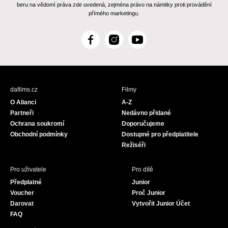
beru na vědomí práva zde uvedená, zejména právo na námitky proti provádění
přímého marketingu.
F
I
Y
a
n
o
c
s
u
e
t
T
b
a
u
dafilms.cz
Filmy
o
g
b
O Alianci
A-Z
o
r
e
Partneři
Nedávno přidané
k
a
Ochrana soukromí
Doporučujeme
m
Obchodní podmínky
Dostupné pro předplatitele
Režiséři
Pro uživatele
Pro dítě
Předplatné
Junior
Voucher
Proč Junior
Darovat
Vytvořit Junior Účet
FAQ