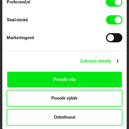
Preferenční
Portál DAFilms.cz je výsledkem tvůrčí spolupráce 7 klíčových evropských
festivalů dokumentárního filmu sdružených do Doc Alliance. Naším cílem je
posouvat hranice dokumentárního filmu, propagovat jeho rozmanitost a
podporovat kvalitní autorské filmy.
Statistické
Členové Doc Alliance
Marketingové
Zobrazit detaily
Povolit vše
CPH:DOX
Doclisboa
Millennium Docs
DOK Leipzig
Against Gravity
Povolit výběr
Odmítnout