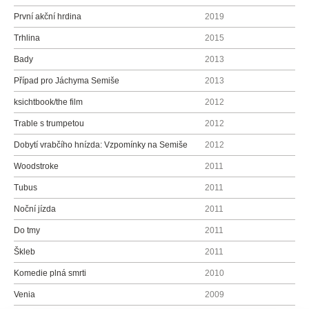
První akční hrdina
2019
Trhlina
2015
Bady
2013
Případ pro Jáchyma Semiše
2013
ksichtbook/the film
2012
Trable s trumpetou
2012
Dobytí vrabčího hnízda: Vzpomínky na Semiše
2012
Woodstroke
2011
Tubus
2011
Noční jízda
2011
Do tmy
2011
Škleb
2011
Komedie plná smrti
2010
Venia
2009