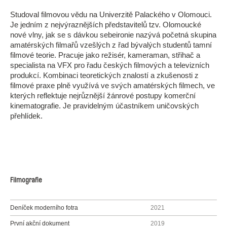
Studoval filmovou vědu na Univerzitě Palackého v Olomouci.
Je jedním z nejvýraznějších představitelů tzv. Olomoucké
nové vlny, jak se s dávkou sebeironie nazývá početná skupina
amatérských filmařů vzešlých z řad bývalých studentů tamní
filmové teorie. Pracuje jako režisér, kameraman, střihač a
specialista na VFX pro řadu českých filmových a televizních
produkcí. Kombinaci teoretických znalostí a zkušenosti z
filmové praxe plně využívá ve svých amatérských filmech, ve
kterých reflektuje nejrůznější žánrové postupy komerční
kinematografie. Je pravidelným účastníkem uničovských
přehlídek.
Filmografie
Deníček moderního fotra
2021
První akční dokument
2019