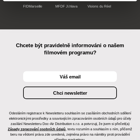
FIDMarseille
MFDF Ji.hlava
Visions du Réel
Chcete být pravidelně informováni o našem
filmovém programu?
Odesláním registrace k Newsletteru souhlasím se zasíláním obchodních sdělení
elektronickými prostředky a souvisejícím zpracováním osobních údajů pro účely
zasílání Newsletteru Doc-Air Distribution s.r.o. a potvrzuji, že jsem si přečetl(a)
Zásady zpracování osobních údajů
, textu rozumím a souhlasím s ním, přičemž
beru na vědomí práva zde uvedená, zejména právo na námitky proti provádění
přímého marketingu.