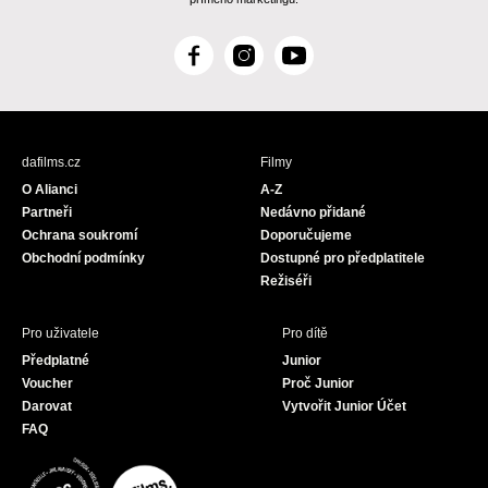
F
I
Y
a
n
o
c
s
u
e
t
T
b
a
u
dafilms.cz
Filmy
o
g
b
O Alianci
A-Z
o
r
e
Partneři
Nedávno přidané
k
a
Ochrana soukromí
Doporučujeme
m
Obchodní podmínky
Dostupné pro předplatitele
Režiséři
Pro uživatele
Pro dítě
Předplatné
Junior
Voucher
Proč Junior
Darovat
Vytvořit Junior Účet
FAQ