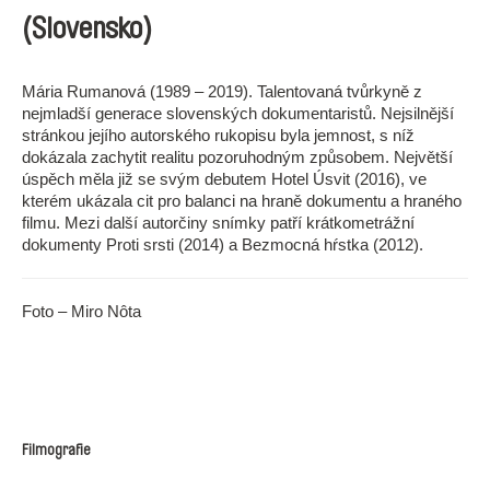
(Slovensko)
Mária Rumanová (1989 – 2019). Talentovaná tvůrkyně z
nejmladší generace slovenských dokumentaristů. Nejsilnější
stránkou jejího autorského rukopisu byla jemnost, s níž
dokázala zachytit realitu pozoruhodným způsobem. Největší
úspěch měla již se svým debutem Hotel Úsvit (2016), ve
kterém ukázala cit pro balanci na hraně dokumentu a hraného
filmu. Mezi další autorčiny snímky patří krátkometrážní
dokumenty Proti srsti (2014) a Bezmocná hŕstka (2012).
Foto – Miro Nôta
Filmografie