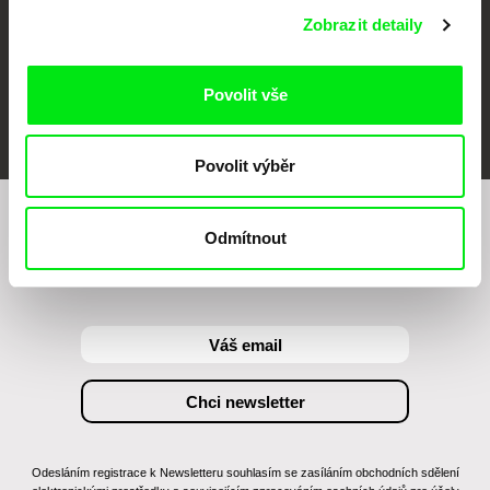
Zobrazit detaily
Povolit vše
FIDMarseille
MFDF Ji.hlava
Visions du Réel
Povolit výběr
Chcete být pravidelně informováni o našem
Odmítnout
filmovém programu?
Odesláním registrace k Newsletteru souhlasím se zasíláním obchodních sdělení