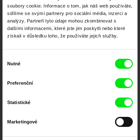
každý týden
soubory cookie. Informace o tom, jak náš web používáte,
sdílíme se svými partnery pro sociální média, inzerci a
analýzy. Partneři tyto údaje mohou zkombinovat s
Portál DAFilms.cz je výsledkem tvůrčí spolupráce 7 klíčových evropských
dalšími informacemi, které jste jim poskytli nebo které
festivalů dokumentárního filmu sdružených do Doc Alliance. Naším cílem je
získali v důsledku toho, že používáte jejich služby.
posouvat hranice dokumentárního filmu, propagovat jeho rozmanitost a
podporovat kvalitní autorské filmy.
Členové Doc Alliance
Výběr
Nutné
souhlasu
Preferenční
Statistické
CPH:DOX
Doclisboa
Millennium Docs
DOK Leipzig
Against Gravity
Marketingové