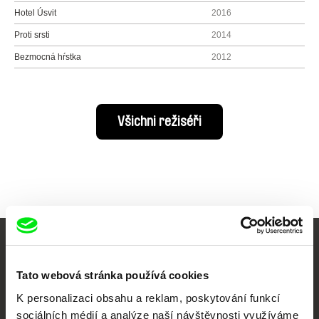
Hotel Úsvit
2016
Proti srsti
2014
Bezmocná hŕstka
2012
Všichni režiséři
Vaše online
Tato webová stránka používá cookies
dokumentární kino
K personalizaci obsahu a reklam, poskytování funkcí
sociálních médií a analýze naší návštěvnosti využíváme
Nové festivalové filmy