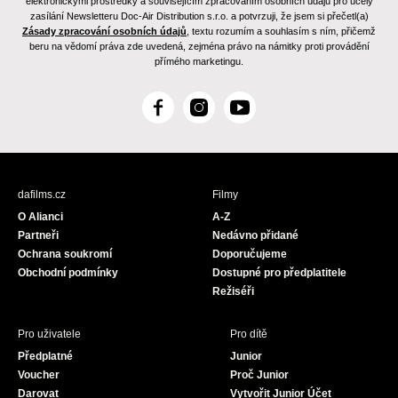
elektronickými prostředky a souvisejícím zpracováním osobních údajů pro účely
zasílání Newsletteru Doc-Air Distribution s.r.o. a potvrzuji, že jsem si přečetl(a)
Zásady zpracování osobních údajů
, textu rozumím a souhlasím s ním, přičemž
beru na vědomí práva zde uvedená, zejména právo na námitky proti provádění
přímého marketingu.
F
I
Y
a
n
o
c
s
u
e
t
T
b
a
u
dafilms.cz
Filmy
o
g
b
O Alianci
A-Z
o
r
e
Partneři
Nedávno přidané
k
a
Ochrana soukromí
Doporučujeme
m
Obchodní podmínky
Dostupné pro předplatitele
Režiséři
Pro uživatele
Pro dítě
Předplatné
Junior
Voucher
Proč Junior
Darovat
Vytvořit Junior Účet