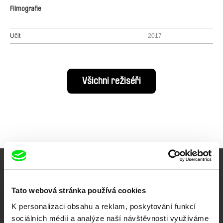
Filmografie
Učit
2017
Všichni režiséři
Vaše online
Tato webová stránka používá cookies
dokumentární kino
K personalizaci obsahu a reklam, poskytování funkcí
Nové festivalové filmy
sociálních médií a analýze naší návštěvnosti využíváme