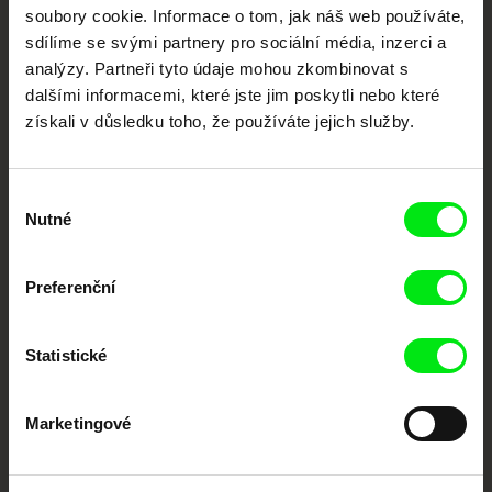
každý týden
soubory cookie. Informace o tom, jak náš web používáte,
sdílíme se svými partnery pro sociální média, inzerci a
analýzy. Partneři tyto údaje mohou zkombinovat s
Portál DAFilms.cz je výsledkem tvůrčí spolupráce 7 klíčových evropských
dalšími informacemi, které jste jim poskytli nebo které
festivalů dokumentárního filmu sdružených do Doc Alliance. Naším cílem je
posouvat hranice dokumentárního filmu, propagovat jeho rozmanitost a
získali v důsledku toho, že používáte jejich služby.
podporovat kvalitní autorské filmy.
Členové Doc Alliance
Výběr
Nutné
souhlasu
Preferenční
Statistické
CPH:DOX
Doclisboa
Millennium Docs
DOK Leipzig
Against Gravity
Marketingové