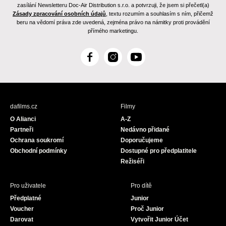
zasílání Newsletteru Doc-Air Distribution s.r.o. a potvrzuji, že jsem si přečetl(a)
Zásady zpracování osobních údajů
, textu rozumím a souhlasím s ním, přičemž
beru na vědomí práva zde uvedená, zejména právo na námitky proti provádění
přímého marketingu.
F
I
Y
a
n
o
c
s
u
e
t
T
b
a
u
dafilms.cz
Filmy
o
g
b
O Alianci
A-Z
o
r
e
Partneři
Nedávno přidané
k
a
Ochrana soukromí
Doporučujeme
m
Obchodní podmínky
Dostupné pro předplatitele
Režiséři
Pro uživatele
Pro dítě
Předplatné
Junior
Voucher
Proč Junior
Darovat
Vytvořit Junior Účet