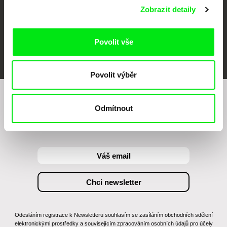
Zobrazit detaily
Povolit vše
FIDMarseille
MFDF Ji.hlava
Visions du Réel
Povolit výběr
Chcete být pravidelně informováni o našem
Odmítnout
filmovém programu?
Odesláním registrace k Newsletteru souhlasím se zasíláním obchodních sdělení
elektronickými prostředky a souvisejícím zpracováním osobních údajů pro účely