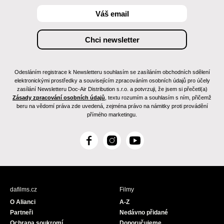
Odesláním registrace k Newsletteru souhlasím se zasíláním obchodních sdělení
elektronickými prostředky a souvisejícím zpracováním osobních údajů pro účely
zasílání Newsletteru Doc-Air Distribution s.r.o. a potvrzuji, že jsem si přečetl(a)
Zásady zpracování osobních údajů
, textu rozumím a souhlasím s ním, přičemž
beru na vědomí práva zde uvedená, zejména právo na námitky proti provádění
přímého marketingu.
F
I
Y
a
n
o
c
s
u
e
t
T
b
a
u
dafilms.cz
Filmy
o
g
b
O Alianci
A-Z
o
r
e
Partneři
Nedávno přidané
k
a
Ochrana soukromí
Doporučujeme