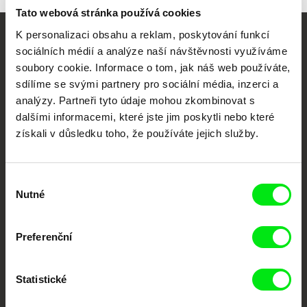
Tato webová stránka používá cookies
K personalizaci obsahu a reklam, poskytování funkcí
Vaše online
sociálních médií a analýze naší návštěvnosti využíváme
soubory cookie. Informace o tom, jak náš web používáte,
dokumentární kino
sdílíme se svými partnery pro sociální média, inzerci a
analýzy. Partneři tyto údaje mohou zkombinovat s
Nové festivalové filmy
dalšími informacemi, které jste jim poskytli nebo které
každý týden
získali v důsledku toho, že používáte jejich služby.
Portál DAFilms.cz je výsledkem tvůrčí spolupráce 7 klíčových evropských
festivalů dokumentárního filmu sdružených do Doc Alliance. Naším cílem je
Výběr
posouvat hranice dokumentárního filmu, propagovat jeho rozmanitost a
Nutné
souhlasu
podporovat kvalitní autorské filmy.
Členové Doc Alliance
Preferenční
Statistické