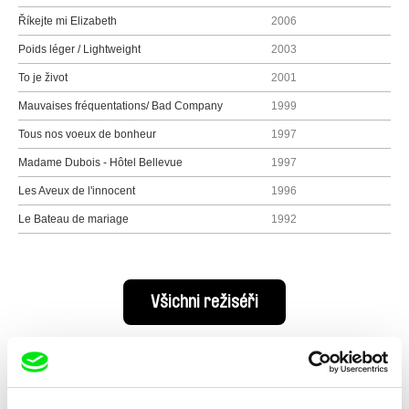
Říkejte mi Elizabeth
2006
Poids léger / Lightweight
2003
To je život
2001
Mauvaises fréquentations/ Bad Company
1999
Tous nos voeux de bonheur
1997
Madame Dubois - Hôtel Bellevue
1997
Les Aveux de l'innocent
1996
Le Bateau de mariage
1992
Všichni režiséři