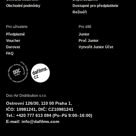
m
Obchodní podmínky
Dostupné pro předplatitele
Režiséři
Pro uživatele
Pro dítě
Předplatné
Junior
Voucher
Proč Junior
Darovat
Vytvořit Junior Účet
FAQ
Doc-Air Distribution s.r.o.
Ostrovní 126/30, 110 00 Praha 1,
IČO: 10981241, DIČ: CZ10981241
Tel.: +420 777 613 094 (Po–Pá 9:00–16:00)
E-mail:
info@dafilms.com