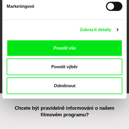
Marketingové
CPH:DOX
Doclisboa
Millennium Docs
DOK Leipzig
Against Gravity
Zobrazit detaily
Povolit vše
Povolit výběr
FIDMarseille
MFDF Ji.hlava
Visions du Réel
Odmítnout
Chcete být pravidelně informováni o našem
filmovém programu?