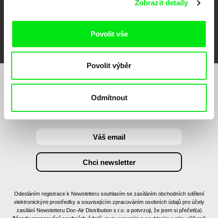
Zobrazit detaily
FIDMarseille
MFDF Ji.hlava
Visions du Réel
Povolit vše
Povolit výběr
Chcete být pravidelně informováni o našem
Odmítnout
filmovém programu?
Odesláním registrace k Newsletteru souhlasím se zasíláním obchodních sdělení
elektronickými prostředky a souvisejícím zpracováním osobních údajů pro účely
zasílání Newsletteru Doc-Air Distribution s.r.o. a potvrzuji, že jsem si přečetl(a)