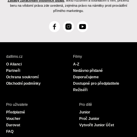
Zásady zpracování osobních údajů
, textu rozumím a souhlasím s ním, přičemž
beru na vědomí práva zde uvedená, zejména právo na námitky proti provádění
přímého marketingu.
F
I
Y
a
n
o
c
s
u
e
t
T
b
a
u
dafilms.cz
Filmy
o
g
b
O Alianci
A-Z
o
r
e
Partneři
Nedávno přidané
k
a
Ochrana soukromí
Doporučujeme
m
Obchodní podmínky
Dostupné pro předplatitele
Režiséři
Pro uživatele
Pro dítě
Předplatné
Junior
Voucher
Proč Junior
Darovat
Vytvořit Junior Účet
FAQ