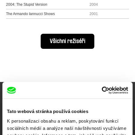
2004: The Stupid Version
2004
The Armando Iannucci Shows
2001
Všichni režiséři
Vaše online
dokumentární kino
Tato webová stránka používá cookies
K personalizaci obsahu a reklam, poskytování funkcí
Nové festivalové filmy
sociálních médií a analýze naší návštěvnosti využíváme
každý týden