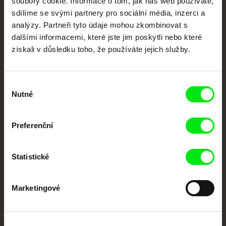
soubory cookie. Informace o tom, jak náš web používáte,
sdílíme se svými partnery pro sociální média, inzerci a
analýzy. Partneři tyto údaje mohou zkombinovat s
Portál DAFilms.cz je výsledkem tvůrčí spolupráce 7 klíčových evropských
festivalů dokumentárního filmu sdružených do Doc Alliance. Naším cílem je
dalšími informacemi, které jste jim poskytli nebo které
posouvat hranice dokumentárního filmu, propagovat jeho rozmanitost a
podporovat kvalitní autorské filmy.
získali v důsledku toho, že používáte jejich služby.
Členové Doc Alliance
Výběr
Nutné
souhlasu
Preferenční
Statistické
CPH:DOX
Doclisboa
Millennium Docs
DOK Leipzig
Against Gravity
Marketingové