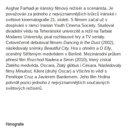
Asghar Farhadi je íránský filmový režisér a scenárista. Je
považován za jednoho z nejvýznamnějších tvůrců íránské i
světové kinematografie 21. století. S filmem začal už v
dospívání v rámci Iranian Youth Cinema Society. Studoval
divadelní vědu na Teheránské univerzitě a režii na Tarbiat
Modares University, psal rozhlasové hry a TV seriály.
Celovečerně debutoval filmem
Dancing in the Dust
(2002),
následovaly snímky
Beautiful City, Hra s ohněm
a
O Elly
,
oceněný Stříbrným medvědem v Berlíně. Mezinárodní průlom
přinesl film
Rozchod Nadera a Simin
(2010), který získal
Zlatého medvěda, Oscara, Zlatý glóbus i Césara. Následovaly
filmy
Minulost, Klient
(druhý Oscar) a
Všichni to vědí
s
Penélope Cruz a Javierem Bardemem. Jeho film
Hrdina
potvrdil pozici jednoho z nejvýznamnějších současných
světových režisérů.
Filmografie