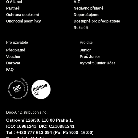
O Alianci
A-Z
o
r
e
Partneři
Nedávno přidané
k
a
Ochrana soukromí
Doporučujeme
m
Obchodní podmínky
Dostupné pro předplatitele
Režiséři
Pro uživatele
Pro dítě
Předplatné
Junior
Voucher
Proč Junior
Darovat
Vytvořit Junior Účet
FAQ
Doc-Air Distribution s.r.o.
Ostrovní 126/30, 110 00 Praha 1,
IČO: 10981241, DIČ: CZ10981241
Tel.: +420 777 613 094 (Po–Pá 9:00–16:00)