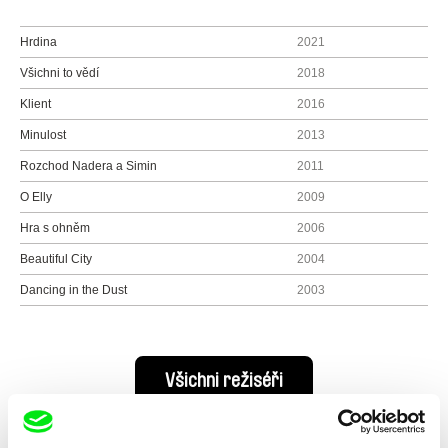
Hrdina
2021
Všichni to vědí
2018
Klient
2016
Minulost
2013
Rozchod Nadera a Simin
2011
O Elly
2009
Hra s ohněm
2006
Beautiful City
2004
Dancing in the Dust
2003
Všichni režiséři