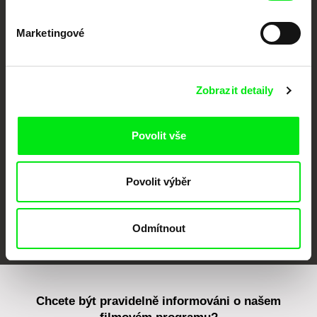
Marketingové
CPH:DOX
Doclisboa
Millennium Docs
DOK Leipzig
Zobrazit detaily
Against Gravity
Povolit vše
Povolit výběr
FIDMarseille
MFDF Ji.hlava
Visions du Réel
Odmítnout
Chcete být pravidelně informováni o našem