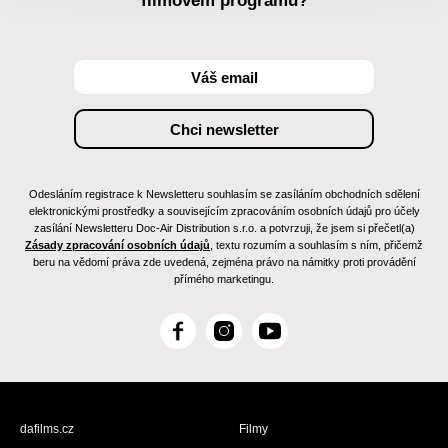
filmovém programu?
Odesláním registrace k Newsletteru souhlasím se zasíláním obchodních sdělení
elektronickými prostředky a souvisejícím zpracováním osobních údajů pro účely
zasílání Newsletteru Doc-Air Distribution s.r.o. a potvrzuji, že jsem si přečetl(a)
Zásady zpracování osobních údajů
, textu rozumím a souhlasím s ním, přičemž
beru na vědomí práva zde uvedená, zejména právo na námitky proti provádění
přímého marketingu.
F
I
Y
a
n
o
c
s
u
e
t
T
b
a
u
dafilms.cz
Filmy
o
g
b