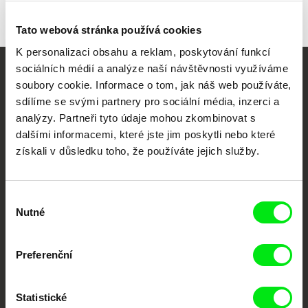
Tato webová stránka používá cookies
K personalizaci obsahu a reklam, poskytování funkcí
sociálních médií a analýze naší návštěvnosti využíváme
Vaše online
soubory cookie. Informace o tom, jak náš web používáte,
sdílíme se svými partnery pro sociální média, inzerci a
dokumentární kino
analýzy. Partneři tyto údaje mohou zkombinovat s
dalšími informacemi, které jste jim poskytli nebo které
Nové festivalové filmy
získali v důsledku toho, že používáte jejich služby.
každý týden
Výběr
Portál DAFilms.cz je výsledkem tvůrčí spolupráce 7 klíčových evropských
Nutné
festivalů dokumentárního filmu sdružených do Doc Alliance. Naším cílem je
souhlasu
posouvat hranice dokumentárního filmu, propagovat jeho rozmanitost a
podporovat kvalitní autorské filmy.
Členové Doc Alliance
Preferenční
Statistické