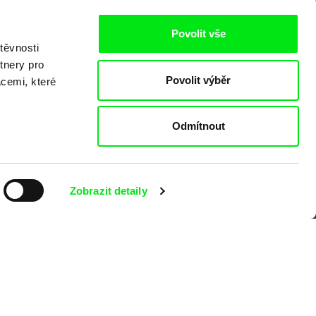
Povolit vše
těvnosti
tnery pro
Povolit výběr
acemi, které
o
Odmítnout
Zobrazit detaily
kumentárního filmu sdružených do Doc
nitost a podporovat kvalitní autorské