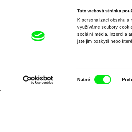
Tato webová stránka použ
K personalizaci obsahu a 
využíváme soubory cookie.
sociální média, inzerci a 
jste jim poskytli nebo kter
Výběr
Nutné
Pref
souhlasu
Portál DAFilms.cz je výsledkem tvůr
Alliance. Naším cílem je posouvat hr