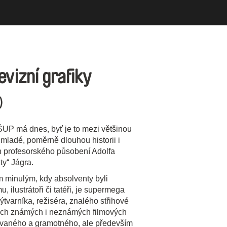
evizní grafiky
)
 VŠUP má dnes, byť je to mezi většinou
 mladé, poměrně dlouhou historii i
ch profesorského působení Adolfa
ty“ Jágra.
m minulým, kdy absolventy byli
 ilustrátoři či tatéři, je supermega
tvarníka, režiséra, znalého střihové
rých známých i neznámých filmových
tovaného a gramotného, ale především