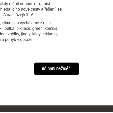
nikdy měnit nebude) – uhníst
hledajícího nové cesty a řešení, se
e. A nacházejícího!
 ctíme je a vycházíme z nich:
, loutka, pixilace, green, komixs,
a, znělky, jingly, klipy, reklama,
u a pohyb v obraze!
Všichni režiséři