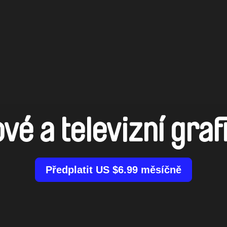
mové a televizní gr
Předplatit US $6.99 měsíčně