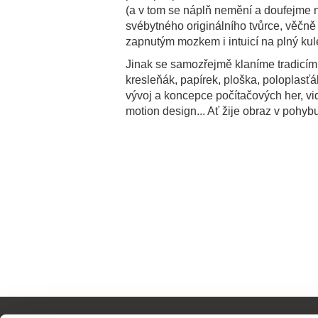
(a v tom se náplň nemění a doufejme 
svébytného originálního tvůrce, věčně 
zapnutým mozkem i intuicí na plný kul
Jinak se samozřejmě klaníme tradicím,
kresleňák, papírek, ploška, poloplasťák
vývoj a koncepce počítačových her, vide
motion design... Ať žije obraz v pohyb