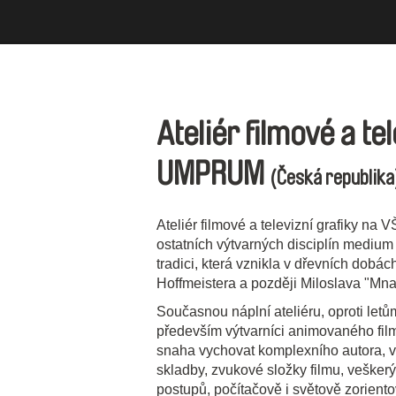
Ateliér filmové a tel
UMPRUM
(Česká republika
Ateliér filmové a televizní grafiky na
ostatních výtvarných disciplín medium
tradici, která vznikla v dřevních dobá
Hoffmeistera a později Miloslava "Mna
Současnou náplní ateliéru, oproti letů
především výtvarníci animovaného filmu,
snaha vychovat komplexního autora, vý
skladby, zvukové složky filmu, veške
postupů, počítačově i světově zorien