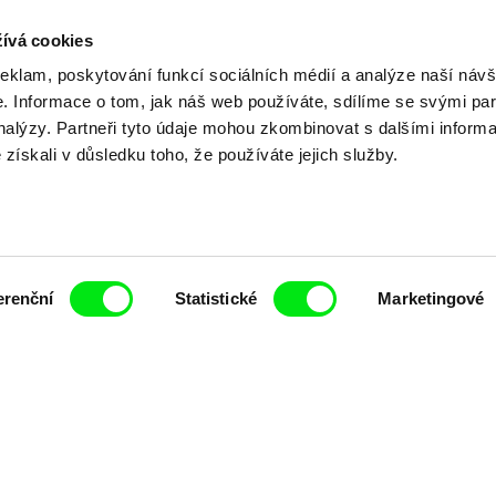
ívá cookies
reklam, poskytování funkcí sociálních médií a analýze naší návš
Vaše online
 Informace o tom, jak náš web používáte, sdílíme se svými par
analýzy. Partneři tyto údaje mohou zkombinovat s dalšími inform
é získali v důsledku toho, že používáte jejich služby.
dokumentární kin
Nové festivalové filmy
každý týden
erenční
Statistické
Marketingové
čí spolupráce 7 klíčových evropských festivalů do
anice dokumentárního filmu, propagovat jeho rozma