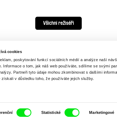
Všichni režiséři
ívá cookies
reklam, poskytování funkcí sociálních médií a analýze naší návš
 Informace o tom, jak náš web používáte, sdílíme se svými par
analýzy. Partneři tyto údaje mohou zkombinovat s dalšími inform
é získali v důsledku toho, že používáte jejich služby.
Vaše online
dokumentární kin
erenční
Statistické
Marketingové