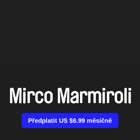
Mirco Marmiroli
Předplatit US $6.99 měsíčně