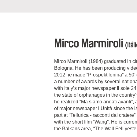
Mirco Marmiroli
(Itál
Mirco Marmiroli (1984) graduated in ci
Bologna. He has been producing vide
2012 he made “Prospekt lenina” a 50’ 
a number of awards by several national
with Italy’s major newspaper Il sole 2
the state of orphanages in the country’
he realized “Ma siamo andati avanti”, a
of major newspaper l’Unità since the l
part at “Tellurica - racconti dal crater
with the short film “Wang”. He is curre
the Balkans area, “The Wall Fell yeste