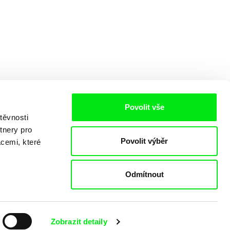
Povolit vše
těvnosti
tnery pro
Povolit výběr
acemi, které
Odmítnout
o
Zobrazit detaily