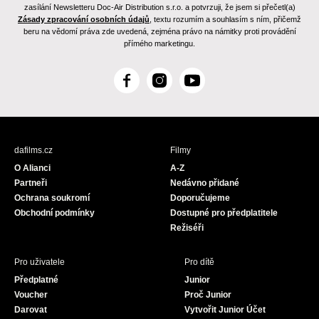
zasílání Newsletteru Doc-Air Distribution s.r.o. a potvrzuji, že jsem si přečetl(a)
Zásady zpracování osobních údajů
, textu rozumím a souhlasím s ním, přičemž
beru na vědomí práva zde uvedená, zejména právo na námitky proti provádění
přímého marketingu.
F
I
Y
a
n
o
c
s
u
e
t
T
b
a
u
dafilms.cz
Filmy
o
g
b
O Alianci
A-Z
o
r
e
Partneři
Nedávno přidané
k
a
Ochrana soukromí
Doporučujeme
m
Obchodní podmínky
Dostupné pro předplatitele
Režiséři
Pro uživatele
Pro dítě
Předplatné
Junior
Voucher
Proč Junior
Darovat
Vytvořit Junior Účet