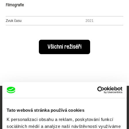
Filmografie
Zvuk času
2021
Všichni režiséři
Vaše online
Tato webová stránka používá cookies
dokumentární kino
K personalizaci obsahu a reklam, poskytování funkcí
Nové festivalové filmy
sociálních médií a analýze naší návštěvnosti využíváme