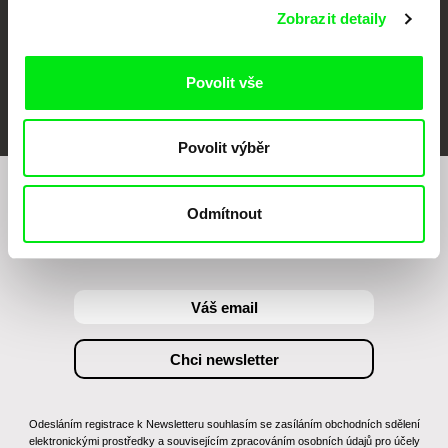
Zobrazit detaily
Povolit vše
FIDMarseille
MFDF Ji.hlava
Visions du Réel
Povolit výběr
Chcete být pravidelně informováni o našem
Odmítnout
filmovém programu?
Odesláním registrace k Newsletteru souhlasím se zasíláním obchodních sdělení
elektronickými prostředky a souvisejícím zpracováním osobních údajů pro účely