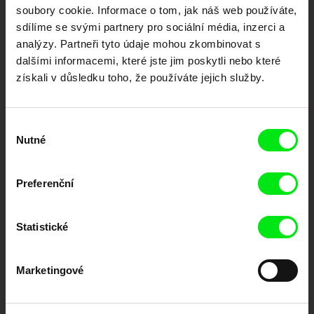
každý týden
soubory cookie. Informace o tom, jak náš web používáte,
sdílíme se svými partnery pro sociální média, inzerci a
analýzy. Partneři tyto údaje mohou zkombinovat s
Portál DAFilms.cz je výsledkem tvůrčí spolupráce 7 klíčových evropských
dalšími informacemi, které jste jim poskytli nebo které
festivalů dokumentárního filmu sdružených do Doc Alliance. Naším cílem je
posouvat hranice dokumentárního filmu, propagovat jeho rozmanitost a
získali v důsledku toho, že používáte jejich služby.
podporovat kvalitní autorské filmy.
Členové Doc Alliance
Výběr
Nutné
souhlasu
Preferenční
Statistické
CPH:DOX
Doclisboa
Millennium Docs
DOK Leipzig
Against Gravity
Marketingové