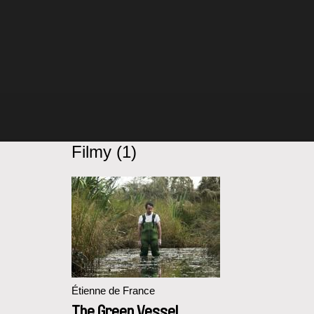
Filmy (1)
Étienne de France
The Green Vessel