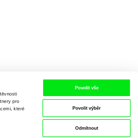
Povolit vše
těvnosti
tnery pro
Povolit výběr
acemi, které
Odmítnout