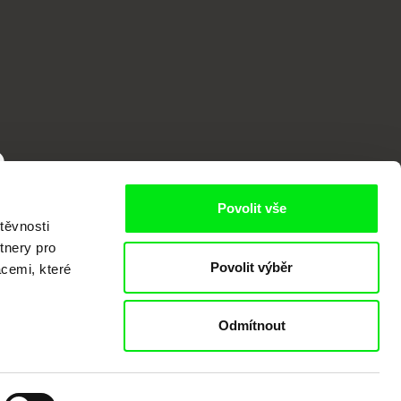
o
Povolit vše
těvnosti
tnery pro
Povolit výběr
acemi, které
Odmítnout
kumentárního filmu sdružených do Doc
nitost a podporovat kvalitní autorské