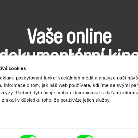
Vaše online
dokumentární kin
ívá cookies
Nové festivalové filmy
reklam, poskytování funkcí sociálních médií a analýze naší návš
 Informace o tom, jak náš web používáte, sdílíme se svými par
každý týden
analýzy. Partneři tyto údaje mohou zkombinovat s dalšími inform
é získali v důsledku toho, že používáte jejich služby.
čí spolupráce 7 klíčových evropských festivalů do
anice dokumentárního filmu, propagovat jeho rozma