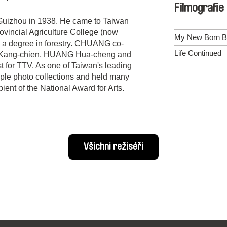
Filmografie
uizhou in 1938. He came to Taiwan
vincial Agriculture College (now
My New Born B
h a degree in forestry. CHUANG co-
Life Continued
U Kang-chien, HUANG Hua-cheng and
t for TTV. As one of Taiwan's leading
ple photo collections and held many
pient of the National Award for Arts.
Všichni režiséři