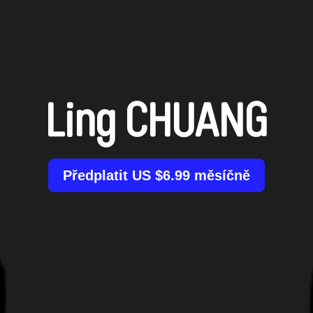
Ling CHUANG
Předplatit US $6.99 měsíčně