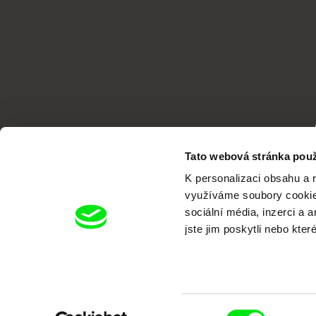
Tato webová stránka použ
K personalizaci obsahu a 
využíváme soubory cookie.
sociální média, inzerci a 
jste jim poskytli nebo kter
Portál DAFilms.cz je výsledkem tvůr
Alliance. Naším cílem je posouvat hr
Výběr