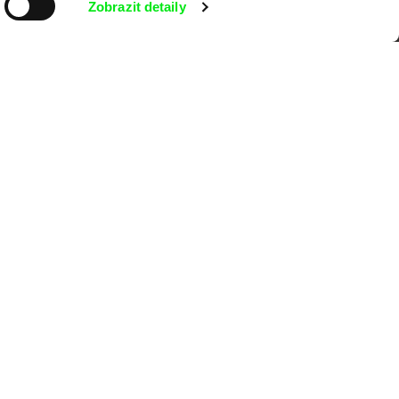
Zobrazit detaily
MFDF Ji.hlava
Visions du Réel