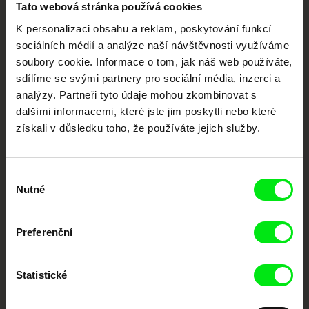
Tato webová stránka používá cookies
K personalizaci obsahu a reklam, poskytování funkcí
Vaše online
sociálních médií a analýze naší návštěvnosti využíváme
dokumentární kino
soubory cookie. Informace o tom, jak náš web používáte,
sdílíme se svými partnery pro sociální média, inzerci a
Nové festivalové filmy
analýzy. Partneři tyto údaje mohou zkombinovat s
každý týden
dalšími informacemi, které jste jim poskytli nebo které
získali v důsledku toho, že používáte jejich služby.
Portál DAFilms.cz je výsledkem tvůrčí spolupráce 7 klíčových evropských
festivalů dokumentárního filmu sdružených do Doc Alliance. Naším cílem je
Výběr
posouvat hranice dokumentárního filmu, propagovat jeho rozmanitost a
podporovat kvalitní autorské filmy.
Nutné
souhlasu
Členové Doc Alliance
Preferenční
Statistické