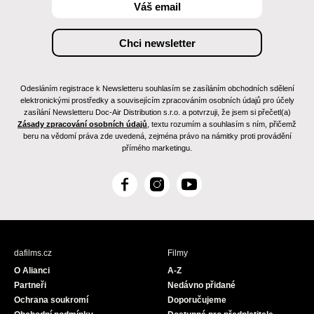
Odesláním registrace k Newsletteru souhlasím se zasíláním obchodních sdělení
elektronickými prostředky a souvisejícím zpracováním osobních údajů pro účely
zasílání Newsletteru Doc-Air Distribution s.r.o. a potvrzuji, že jsem si přečetl(a)
Zásady zpracování osobních údajů
, textu rozumím a souhlasím s ním, přičemž
beru na vědomí práva zde uvedená, zejména právo na námitky proti provádění
přímého marketingu.
F
I
Y
a
n
o
c
s
u
e
t
T
b
a
u
dafilms.cz
Filmy
o
g
b
O Alianci
A-Z
o
r
e
Partneři
Nedávno přidané
k
a
Ochrana soukromí
Doporučujeme
m