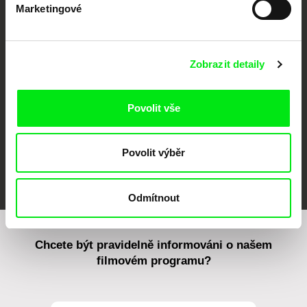
Marketingové
CPH:DOX
Doclisboa
Millennium Docs
DOK Leipzig
Against Gravity
Zobrazit detaily
Povolit vše
Povolit výběr
FIDMarseille
MFDF Ji.hlava
Visions du Réel
Odmítnout
Chcete být pravidelně informováni o našem
filmovém programu?