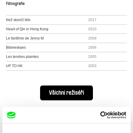
Filmografie
Než skončí léto
2017
Heart of Qin in Hong Kong
2010
Le fantôme de Jenny M
2009
Bibeleskaes
2006
Les tendres plaintes
2005
UP TO HK
2003
Všichni režiséři