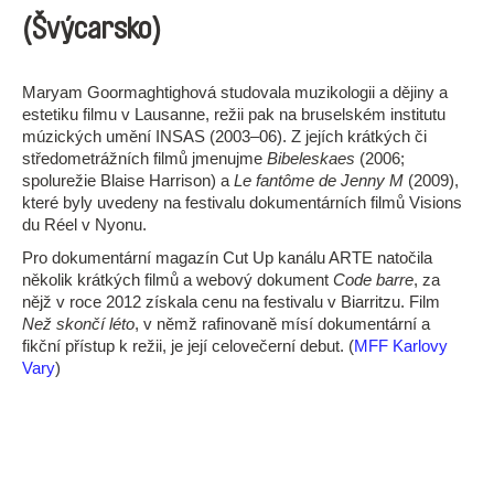
(Švýcarsko)
Maryam Goormaghtighová studovala muzikologii a dějiny a
estetiku filmu v Lausanne, režii pak na bruselském institutu
múzických umění INSAS (2003–06). Z jejích krátkých či
středometrážních filmů jmenujme
Bibeleskaes
(2006;
spolurežie Blaise Harrison) a
Le fantôme de Jenny M
(2009),
které byly uvedeny na festivalu dokumentárních filmů Visions
du Réel v Nyonu.
Pro dokumentární magazín Cut Up kanálu ARTE natočila
několik krátkých filmů a webový dokument
Code barre
, za
nějž v roce 2012 získala cenu na festivalu v Biarritzu. Film
Než skončí léto
, v němž rafinovaně mísí dokumentární a
fikční přístup k režii, je její celovečerní debut. (
MFF Karlovy
Vary
)