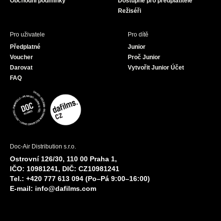
Obchodní podmínky
Dostupné pro předplatitele
Režiséři
Pro uživatele
Pro dítě
Předplatné
Junior
Voucher
Proč Junior
Darovat
Vytvořit Junior Účet
FAQ
Doc-Air Distribution s.r.o.
Ostrovní 126/30, 110 00 Praha 1,
IČO: 10981241, DIČ: CZ10981241
Tel.: +420 777 613 094 (Po–Pá 9:00–16:00)
E-mail:
info@dafilms.com