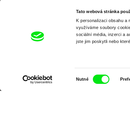
Tato webová stránka použ
K personalizaci obsahu a 
využíváme soubory cookie.
sociální média, inzerci a 
jste jim poskytli nebo kter
Výběr
Nutné
Pref
souhlasu
Portál DAFilms.cz je výsledkem tvůr
Alliance. Naším cílem je posouvat hr