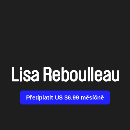
Lisa Reboulleau
Předplatit US $6.99 měsíčně