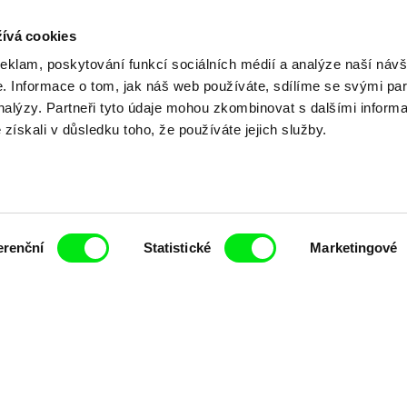
ívá cookies
reklam, poskytování funkcí sociálních médií a analýze naší návš
Vaše online
 Informace o tom, jak náš web používáte, sdílíme se svými par
analýzy. Partneři tyto údaje mohou zkombinovat s dalšími inform
é získali v důsledku toho, že používáte jejich služby.
dokumentární kin
Nové festivalové filmy
každý týden
erenční
Statistické
Marketingové
čí spolupráce 7 klíčových evropských festivalů do
anice dokumentárního filmu, propagovat jeho rozma