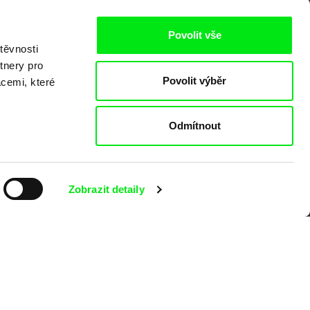
Povolit vše
těvnosti
tnery pro
Povolit výběr
acemi, které
o
Odmítnout
Zobrazit detaily
kumentárního filmu sdružených do Doc
nitost a podporovat kvalitní autorské