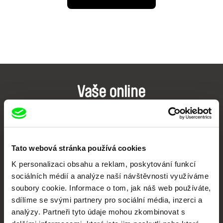
Vaše online
dokumentární kino
Nové festivalové filmy
každý týden
Tato webová stránka používá cookies
K personalizaci obsahu a reklam, poskytování funkcí
sociálních médií a analýze naší návštěvnosti využíváme
Portál DAFilms.cz je výsledkem tvůrčí spolupráce 7 klíčových evropských
festivalů dokumentárního filmu sdružených do Doc Alliance. Naším cílem je
soubory cookie. Informace o tom, jak náš web používáte,
posouvat hranice dokumentárního filmu, propagovat jeho rozmanitost a
podporovat kvalitní autorské filmy.
sdílíme se svými partnery pro sociální média, inzerci a
analýzy. Partneři tyto údaje mohou zkombinovat s
Členové Doc Alliance