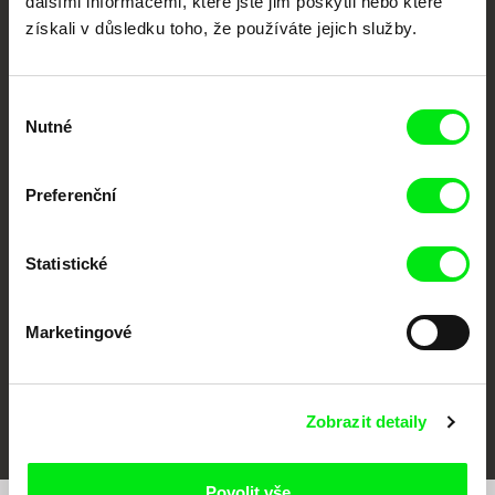
dalšími informacemi, které jste jim poskytli nebo které
získali v důsledku toho, že používáte jejich služby.
Výběr
Nutné
souhlasu
CPH:DOX
Doclisboa
Millennium Docs
DOK Leipzig
Preferenční
Against Gravity
Statistické
Marketingové
FIDMarseille
MFDF Ji.hlava
Visions du Réel
Zobrazit detaily
Povolit vše