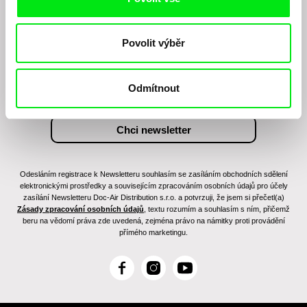
Chcete být pravidelně informováni o našem
filmovém programu?
Povolit výběr
Odmítnout
Odesláním registrace k Newsletteru souhlasím se zasíláním obchodních sdělení
elektronickými prostředky a souvisejícím zpracováním osobních údajů pro účely
zasílání Newsletteru Doc-Air Distribution s.r.o. a potvrzuji, že jsem si přečetl(a)
Zásady zpracování osobních údajů
, textu rozumím a souhlasím s ním, přičemž
beru na vědomí práva zde uvedená, zejména právo na námitky proti provádění
přímého marketingu.
F
I
Y
a
n
o
c
s
u