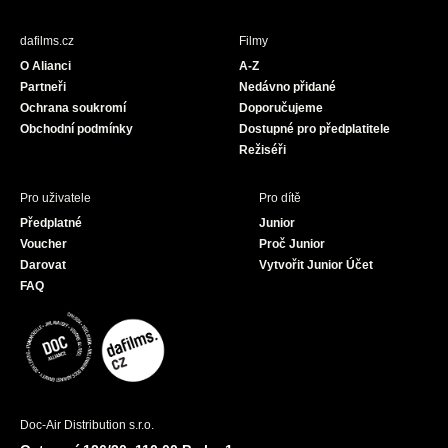
e
t
T
b
a
u
dafilms.cz
Filmy
o
g
b
O Alianci
A-Z
o
r
e
Partneři
Nedávno přidané
k
a
Ochrana soukromí
Doporučujeme
m
Obchodní podmínky
Dostupné pro předplatitele
Režiséři
Pro uživatele
Pro dítě
Předplatné
Junior
Voucher
Proč Junior
Darovat
Vytvořit Junior Účet
FAQ
Doc-Air Distribution s.r.o.