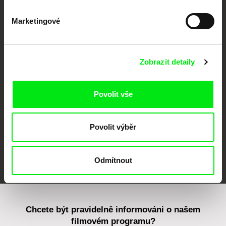
Marketingové
CPH:DOX
Doclisboa
Millennium Docs
DOK Leipzig
Against Gravity
Zobrazit detaily
Povolit vše
Povolit výběr
FIDMarseille
MFDF Ji.hlava
Visions du Réel
Odmítnout
Chcete být pravidelně informováni o našem
filmovém programu?