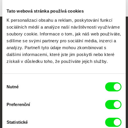
Tato webová stránka používá cookies
K personalizaci obsahu a reklam, poskytování funkcí
sociálních médií a analýze naší návštěvnosti využíváme
Vaše online
soubory cookie. Informace o tom, jak náš web používáte,
sdílíme se svými partnery pro sociální média, inzerci a
dokumentární kino
analýzy. Partneři tyto údaje mohou zkombinovat s
dalšími informacemi, které jste jim poskytli nebo které
Nové festivalové filmy
získali v důsledku toho, že používáte jejich služby.
každý týden
Výběr
Portál DAFilms.cz je výsledkem tvůrčí spolupráce 7 klíčových evropských
festivalů dokumentárního filmu sdružených do Doc Alliance. Naším cílem je
Nutné
souhlasu
posouvat hranice dokumentárního filmu, propagovat jeho rozmanitost a
podporovat kvalitní autorské filmy.
Členové Doc Alliance
Preferenční
Statistické