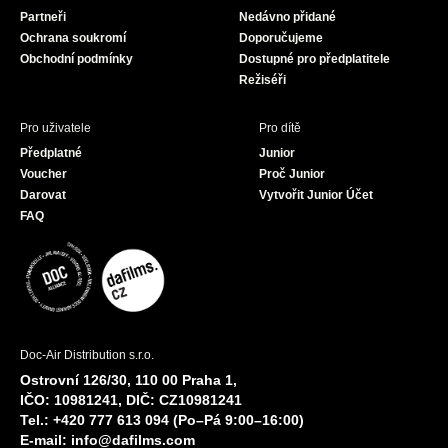
o
r
e
Partneři
Nedávno přidané
k
a
Ochrana soukromí
Doporučujeme
m
Obchodní podmínky
Dostupné pro předplatitele
Režiséři
Pro uživatele
Pro dítě
Předplatné
Junior
Voucher
Proč Junior
Darovat
Vytvořit Junior Účet
FAQ
Doc-Air Distribution s.r.o.
Ostrovní 126/30, 110 00 Praha 1,
IČO: 10981241, DIČ: CZ10981241
Tel.: +420 777 613 094 (Po–Pá 9:00–16:00)
E-mail:
info@dafilms.com