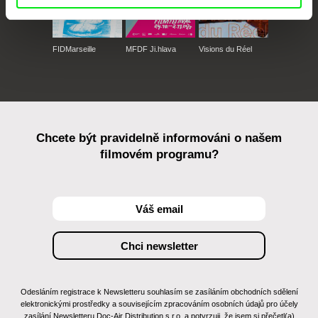
FIDMarseille
MFDF Ji.hlava
Visions du Réel
Chcete být pravidelně informováni o našem
filmovém programu?
Odesláním registrace k Newsletteru souhlasím se zasíláním obchodních sdělení
elektronickými prostředky a souvisejícím zpracováním osobních údajů pro účely
zasílání Newsletteru Doc-Air Distribution s.r.o. a potvrzuji, že jsem si přečetl(a)