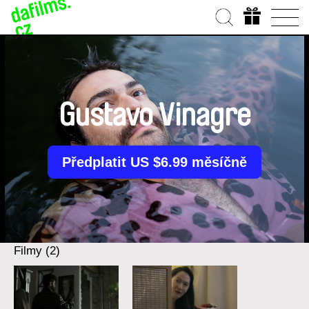
Gustavo Vinagre
Předplatit US $6.99 měsíčně
Filmy (2)