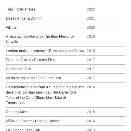
Três Tigres Tristes
2022
Desaprender a Dormir
2021
Vil, má
2020
A rosa azul de Novalis / The Blue Flower of
2019
Novalis
Lembro mais dos corvos / I Remember the Crows
2018
Filme-catástrofe / Disaster Film
2017
Cachorro / Bitch
2017
Medo medo medo / Fear Fear Fear
2017
Os cuidados que se com o cuidado que os outros
2016
devem ter consigo mesmos / The Cares One
Takes of the Care Others Must Take of
Themselves
Chutes / Kicks
2015
Mãos que curam / Healing Hands
2014
La llamada / The Call
2013