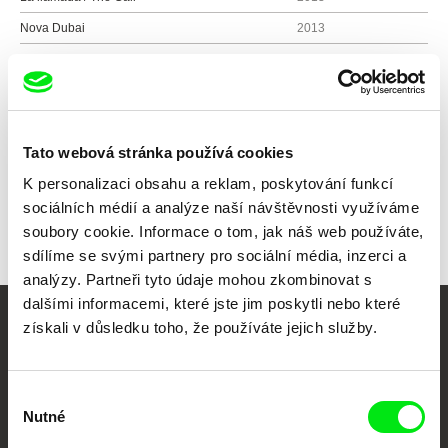
Nova Dubai
2013
Filme para poeta cego / Film for Blind Poet
2012
Všichni režiséři
Tato webová stránka používá cookies
K personalizaci obsahu a reklam, poskytování funkcí
sociálních médií a analýze naší návštěvnosti využíváme
soubory cookie. Informace o tom, jak náš web používáte,
sdílíme se svými partnery pro sociální média, inzerci a
analýzy. Partneři tyto údaje mohou zkombinovat s
dalšími informacemi, které jste jim poskytli nebo které
získali v důsledku toho, že používáte jejich služby.
Vaše online
dokumentární kino
Výběr
Nutné
souhlasu
Nové festivalové filmy
každý týden