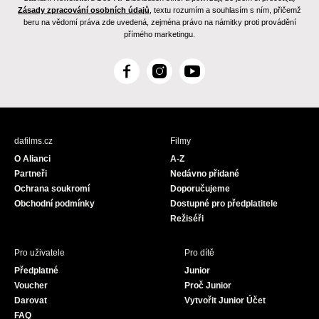
Zásady zpracování osobních údajů
, textu rozumím a souhlasím s ním, přičemž
beru na vědomí práva zde uvedená, zejména právo na námitky proti provádění
přímého marketingu.
F
I
Y
a
n
o
c
s
u
e
t
T
b
a
u
dafilms.cz
Filmy
o
g
b
O Alianci
A-Z
o
r
e
Partneři
Nedávno přidané
k
a
Ochrana soukromí
Doporučujeme
m
Obchodní podmínky
Dostupné pro předplatitele
Režiséři
Pro uživatele
Pro dítě
Předplatné
Junior
Voucher
Proč Junior
Darovat
Vytvořit Junior Účet
FAQ