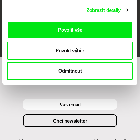
Zobrazit detaily
Povolit vše
FIDMarseille
MFDF Ji.hlava
Visions du Réel
Povolit výběr
Odmítnout
Chcete být pravidelně informováni o našem
filmovém programu?