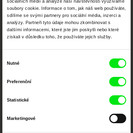
sociálních médií a analýze naší návštěvnosti využíváme
Nové festivalové filmy
soubory cookie. Informace o tom, jak náš web používáte,
každý týden
sdílíme se svými partnery pro sociální média, inzerci a
analýzy. Partneři tyto údaje mohou zkombinovat s
dalšími informacemi, které jste jim poskytli nebo které
Portál DAFilms.cz je výsledkem tvůrčí spolupráce 7 klíčových evropských
festivalů dokumentárního filmu sdružených do Doc Alliance. Naším cílem je
získali v důsledku toho, že používáte jejich služby.
posouvat hranice dokumentárního filmu, propagovat jeho rozmanitost a
podporovat kvalitní autorské filmy.
Členové Doc Alliance
Výběr
Nutné
souhlasu
Preferenční
Statistické
CPH:DOX
Doclisboa
Millennium Docs
DOK Leipzig
Against Gravity
Marketingové