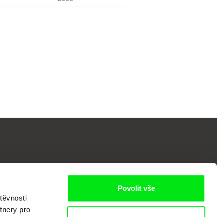
Povolit vše
těvnosti
o
tnery pro