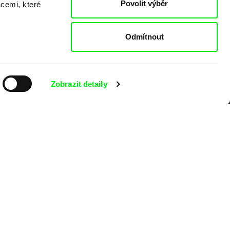
Povolit výběr
acemi, které
Odmítnout
Zobrazit detaily
kumentárního filmu sdružených do Doc
nitost a podporovat kvalitní autorské