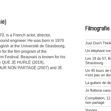
ie)
Filmografie
 is a French actor, director,
, sound engineer. He was born in 1970
Just Don’t Think
glish at the Université de Strasbourg.
Un éléphant me
for the film program of the
lm Festival. Beauvais is known for his
Les 18 du 57, B
QUE JE HURLE (2019),
Strasbourg
UR NON PARTAGÉ (2007) and JE
Un 45 tours de 
n'est pas un di
La guitare de d
Je flotterai san
Compilation, 12
non partagé
Vosges