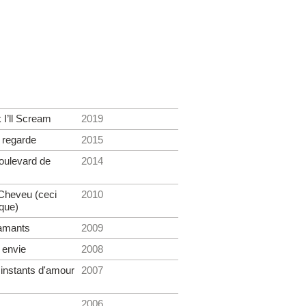
 I’ll Scream
2019
 regarde
2015
oulevard de
2014
Cheveu (ceci
2010
sque)
iamants
2009
s envie
2008
 instants d'amour
2007
2006