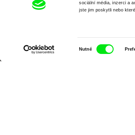
sociální média, inzerci a 
jste jim poskytli nebo kter
Výběr
Nutné
Pref
souhlasu
Portál DAFilms.cz je výsledkem tvůr
Alliance. Naším cílem je posouvat hr