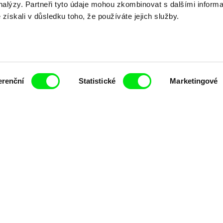
analýzy. Partneři tyto údaje mohou zkombinovat s dalšími inform
é získali v důsledku toho, že používáte jejich služby.
Nové festivalové filmy
každý týden
erenční
Statistické
Marketingové
čí spolupráce 7 klíčových evropských festivalů do
anice dokumentárního filmu, propagovat jeho rozma
filmy.
Členové Doc Alliance