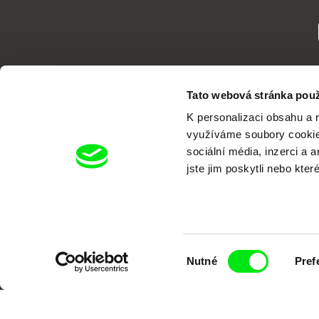
Tato webová stránka použ
K personalizaci obsahu a 
využíváme soubory cookie.
sociální média, inzerci a 
jste jim poskytli nebo kter
Portál DAFilms.cz je výsledkem tvůr
Alliance. Naším cílem je posouvat hr
Výběr
Nutné
Pref
souhlasu