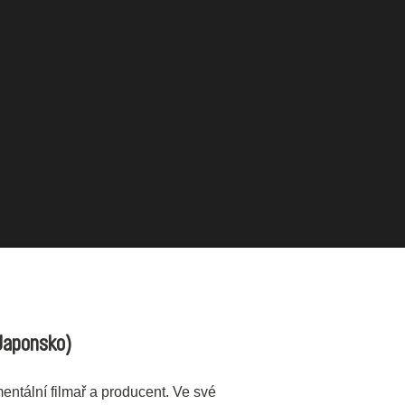
Japonsko)
entální filmař a producent. Ve své