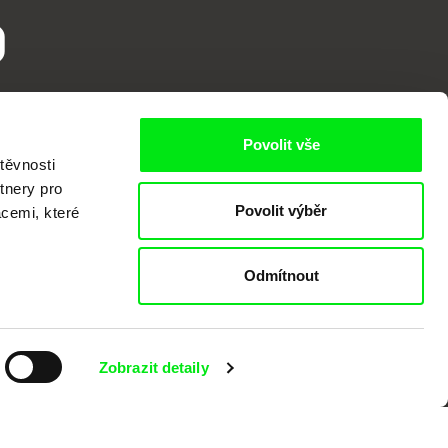
o
Povolit vše
těvnosti
tnery pro
Povolit výběr
acemi, které
kumentárního filmu sdružených do Doc
Odmítnout
nitost a podporovat kvalitní autorské
Zobrazit detaily