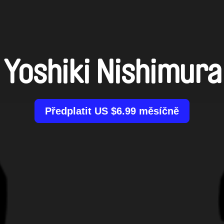
Yoshiki Nishimura
Předplatit US $6.99 měsíčně