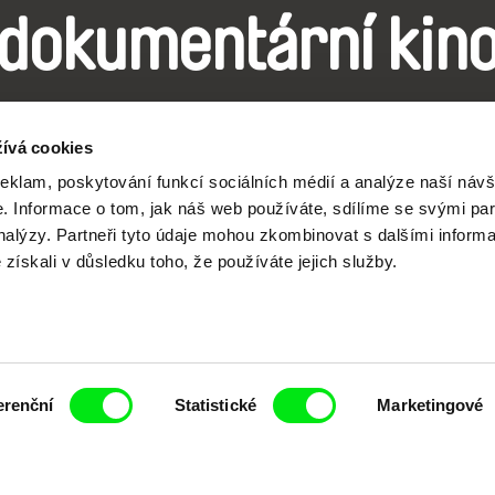
dokumentární kin
Nové festivalové filmy
ívá cookies
každý týden
reklam, poskytování funkcí sociálních médií a analýze naší návš
 Informace o tom, jak náš web používáte, sdílíme se svými par
analýzy. Partneři tyto údaje mohou zkombinovat s dalšími inform
é získali v důsledku toho, že používáte jejich služby.
čí spolupráce 7 klíčových evropských festivalů do
anice dokumentárního filmu, propagovat jeho rozma
filmy.
Členové Doc Alliance
erenční
Statistické
Marketingové