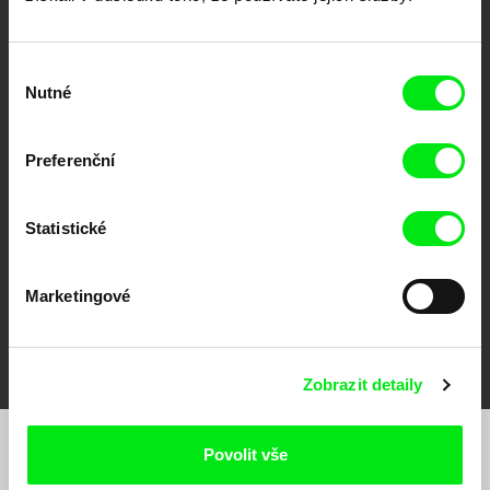
Výběr
Nutné
souhlasu
CPH:DOX
Doclisboa
Millennium Docs
DOK Leipzig
Against Gravity
Preferenční
Statistické
Marketingové
FIDMarseille
MFDF Ji.hlava
Visions du Réel
Zobrazit detaily
Povolit vše
Chcete být pravidelně informováni o našem