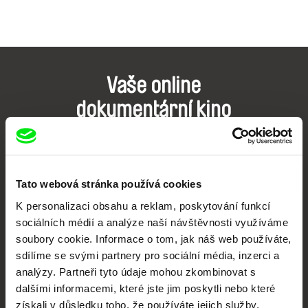
Vaše online
dokumentární kino
Nové festivalové filmy
každý týden
Tato webová stránka používá cookies
Portál DAFilms.cz je výsledkem tvůrčí spolupráce 7 klíčových evropských
K personalizaci obsahu a reklam, poskytování funkcí
festivalů dokumentárního filmu sdružených do Doc Alliance. Naším cílem je
sociálních médií a analýze naší návštěvnosti využíváme
posouvat hranice dokumentárního filmu, propagovat jeho rozmanitost a
podporovat kvalitní autorské filmy.
soubory cookie. Informace o tom, jak náš web používáte,
Členové Doc Alliance
sdílíme se svými partnery pro sociální média, inzerci a
analýzy. Partneři tyto údaje mohou zkombinovat s
dalšími informacemi, které jste jim poskytli nebo které
získali v důsledku toho, že používáte jejich služby.