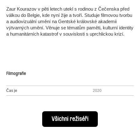
Zaur Kourazov v pěti letech utekl s rodinou z Čečenska před
válkou do Belgie, kde nyní žije a tvoří. Studuje filmovou tvorbu
a audiovizuální umění na Gentské královské akademii
výtvarných umění. Věnuje se tématům paměti, kulturní identity
a humanitárních katastrof v souvislosti s uprchlickou krizí.
Filmografie
Čas je
2020
Všichni režiséři