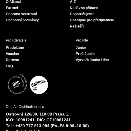
O Alianci
A-Z
o
r
e
Partneři
Nedávno přidané
k
a
Ochrana soukromí
Doporučujeme
m
Obchodní podmínky
Dostupné pro předplatitele
Režiséři
Pro uživatele
Pro dítě
Předplatné
Junior
Voucher
Proč Junior
Darovat
Vytvořit Junior Účet
FAQ
Doc-Air Distribution s.r.o.
Ostrovní 126/30, 110 00 Praha 1,
IČO: 10981241, DIČ: CZ10981241
Tel.: +420 777 613 094 (Po–Pá 9:00–16:00)