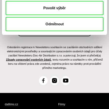
filmovém programu?
Povolit výběr
Odmítnout
Odesláním registrace k Newsletteru souhlasím se zasíláním obchodních sdělení
elektronickými prostředky a souvisejícím zpracováním osobních údajů pro účely
zasílání Newsletteru Doc-Air Distribution s.r.o. a potvrzuji, že jsem si přečetl(a)
Zásady zpracování osobních údajů
, textu rozumím a souhlasím s ním, přičemž
beru na vědomí práva zde uvedená, zejména právo na námitky proti provádění
přímého marketingu.
F
I
Y
a
n
o
c
s
u
e
t
T
b
a
u
dafilms.cz
Filmy
o
g
b