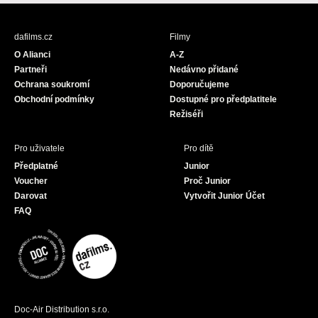
c
s
u
e
t
T
b
a
u
dafilms.cz
Filmy
o
g
b
O Alianci
A-Z
o
r
e
Partneři
Nedávno přidané
k
a
Ochrana soukromí
Doporučujeme
m
Obchodní podmínky
Dostupné pro předplatitele
Režiséři
Pro uživatele
Pro dítě
Předplatné
Junior
Voucher
Proč Junior
Darovat
Vytvořit Junior Účet
FAQ
Doc-Air Distribution s.r.o.