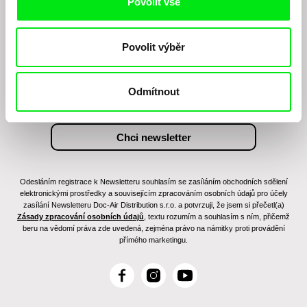
Povolit vše
Chcete být pravidelně informováni o našem
Povolit výběr
filmovém programu?
Odmítnout
Odesláním registrace k Newsletteru souhlasím se zasíláním obchodních sdělení
elektronickými prostředky a souvisejícím zpracováním osobních údajů pro účely
zasílání Newsletteru Doc-Air Distribution s.r.o. a potvrzuji, že jsem si přečetl(a)
Zásady zpracování osobních údajů
, textu rozumím a souhlasím s ním, přičemž
beru na vědomí práva zde uvedená, zejména právo na námitky proti provádění
přímého marketingu.
F
I
Y
a
n
o