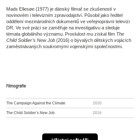
Mads Ellesøe (1977) je dánský filmař se zkušeností v
novinovém i televizním zpravodajství. Působil jako ředitel
oddělení mezinárodních dokumentů ve veřejnoprávní televizi
DR. Ve své práci se zaměřuje na investigativu a sleduje
témata globálního významu. Proslulost mu získal film
The
Child Soldier’s New Job
(2016) o bývalých dětských vojácích
zaměstnávaných soukromými vojenskými společnostmi.
Filmografie
The Campaign Against the Climate
2020
The Child Soldier’s New Job
2016