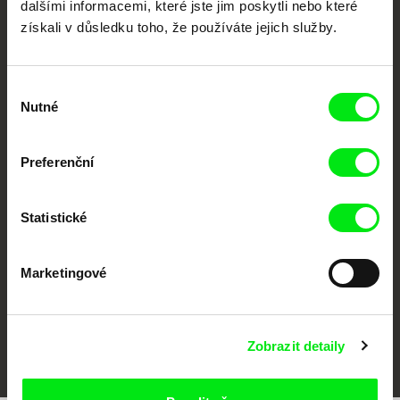
dalšími informacemi, které jste jim poskytli nebo které
získali v důsledku toho, že používáte jejich služby.
Výběr
Nutné
souhlasu
Preferenční
CPH:DOX
Doclisboa
Millennium Docs
DOK Leipzig
Against Gravity
Statistické
Marketingové
FIDMarseille
MFDF Ji.hlava
Visions du Réel
Zobrazit detaily