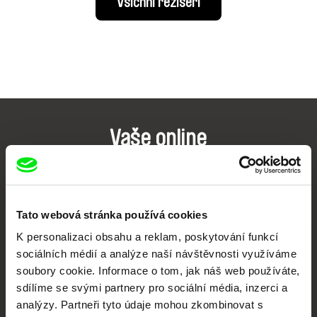
Všichni režiséři
Vaše online
dokumentární kino
Nové festivalové filmy
každý týden
Tato webová stránka používá cookies
K personalizaci obsahu a reklam, poskytování funkcí
sociálních médií a analýze naší návštěvnosti využíváme
Portál DAFilms.cz je výsledkem tvůrčí spolupráce 7 klíčových evropských
festivalů dokumentárního filmu sdružených do Doc Alliance. Naším cílem je
soubory cookie. Informace o tom, jak náš web používáte,
posouvat hranice dokumentárního filmu, propagovat jeho rozmanitost a
sdílíme se svými partnery pro sociální média, inzerci a
podporovat kvalitní autorské filmy.
analýzy. Partneři tyto údaje mohou zkombinovat s
Členové Doc Alliance