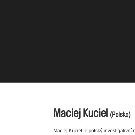
Maciej Kuciel
(Polsko)
Maciej Kuciel je polský investigativní