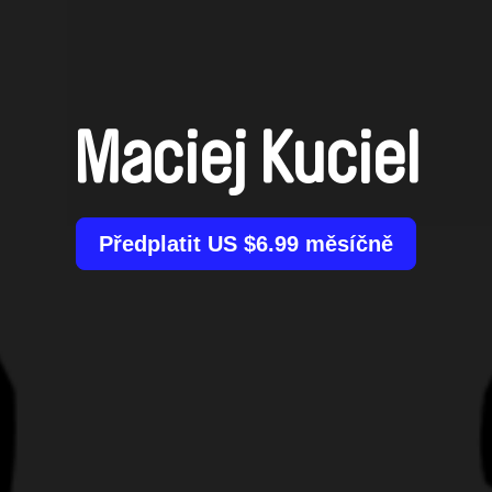
Maciej Kuciel
Předplatit US $6.99 měsíčně