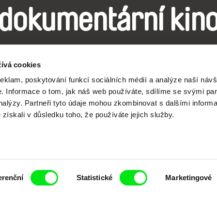
dokumentární kin
Nové festivalové filmy
ívá cookies
každý týden
reklam, poskytování funkcí sociálních médií a analýze naší návš
 Informace o tom, jak náš web používáte, sdílíme se svými par
analýzy. Partneři tyto údaje mohou zkombinovat s dalšími inform
é získali v důsledku toho, že používáte jejich služby.
čí spolupráce 7 klíčových evropských festivalů do
anice dokumentárního filmu, propagovat jeho rozma
filmy.
Členové Doc Alliance
erenční
Statistické
Marketingové