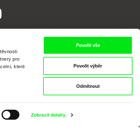
o
Povolit vše
těvnosti
tnery pro
Povolit výběr
acemi, které
kumentárního filmu sdružených do Doc
Odmítnout
nitost a podporovat kvalitní autorské
Zobrazit detaily