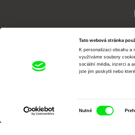
Tato webová stránka použ
K personalizaci obsahu a 
využíváme soubory cookie.
sociální média, inzerci a 
jste jim poskytli nebo kter
Portál DAFilms.cz je výsledkem tvůr
Alliance. Naším cílem je posouvat hr
Výběr
Nutné
Pref
souhlasu