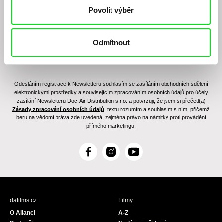
Povolit výběr
Odmítnout
Odesláním registrace k Newsletteru souhlasím se zasíláním obchodních sdělení
elektronickými prostředky a souvisejícím zpracováním osobních údajů pro účely
zasílání Newsletteru Doc-Air Distribution s.r.o. a potvrzuji, že jsem si přečetl(a)
Zásady zpracování osobních údajů
, textu rozumím a souhlasím s ním, přičemž
beru na vědomí práva zde uvedená, zejména právo na námitky proti provádění
přímého marketingu.
F
I
Y
a
n
o
c
s
u
e
t
T
b
a
u
dafilms.cz
Filmy
o
g
b
O Alianci
A-Z
o
r
e