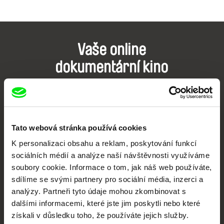
Vaše online
dokumentární kino
Nové festivalové filmy
každý týden
Tato webová stránka používá cookies
Portál DAFilms.cz je výsledkem tvůrčí spolupráce 7 klíčových evropských
festivalů dokumentárního filmu sdružených do Doc Alliance. Naším cílem je
K personalizaci obsahu a reklam, poskytování funkcí
posouvat hranice dokumentárního filmu, propagovat jeho rozmanitost a
sociálních médií a analýze naší návštěvnosti využíváme
podporovat kvalitní autorské filmy.
soubory cookie. Informace o tom, jak náš web používáte,
Členové Doc Alliance
sdílíme se svými partnery pro sociální média, inzerci a
analýzy. Partneři tyto údaje mohou zkombinovat s
dalšími informacemi, které jste jim poskytli nebo které
získali v důsledku toho, že používáte jejich služby.