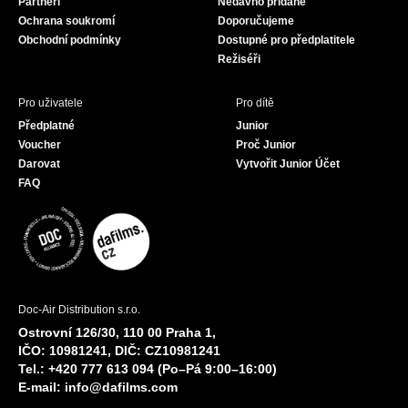
Partneři
Nedávno přidané
k
a
Ochrana soukromí
Doporučujeme
m
Obchodní podmínky
Dostupné pro předplatitele
Režiséři
Pro uživatele
Pro dítě
Předplatné
Junior
Voucher
Proč Junior
Darovat
Vytvořit Junior Účet
FAQ
Doc-Air Distribution s.r.o.
Ostrovní 126/30, 110 00 Praha 1,
IČO: 10981241, DIČ: CZ10981241
Tel.: +420 777 613 094 (Po–Pá 9:00–16:00)
E-mail:
info@dafilms.com