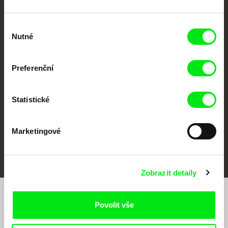
Výběr
Nutné
souhlasu
CPH:DOX
Doclisboa
Millennium Docs
DOK Leipzig
Against Gravity
Preferenční
Statistické
Marketingové
FIDMarseille
MFDF Ji.hlava
Visions du Réel
Zobrazit detaily
Chcete být pravidelně informováni o našem
Povolit vše
filmovém programu?