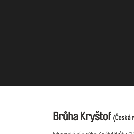
Brůha Kryštof
(Česká r
Intermediální umělec Kryštof Brůha (1