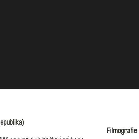
epublika)
Filmografie
990) absolvoval ateliér Nová média na