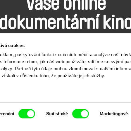
Vaše online
dokumentární kin
Nové festivalové filmy
ívá cookies
každý týden
reklam, poskytování funkcí sociálních médií a analýze naší návš
 Informace o tom, jak náš web používáte, sdílíme se svými par
analýzy. Partneři tyto údaje mohou zkombinovat s dalšími inform
é získali v důsledku toho, že používáte jejich služby.
čí spolupráce 7 klíčových evropských festivalů do
anice dokumentárního filmu, propagovat jeho rozma
filmy.
erenční
Statistické
Marketingové
Členové Doc Alliance