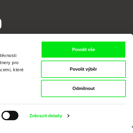
o
Povolit vše
těvnosti
tnery pro
Povolit výběr
acemi, které
Odmítnout
kumentárního filmu sdružených do Doc
nitost a podporovat kvalitní autorské
Zobrazit detaily