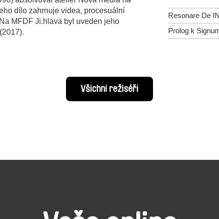
ho dílo zahrnuje videa, procesuální
Resonare De IN
e. Na MFDF Ji.hlava byl uveden jeho
Prolog k Signu
(2017).
Všichni režiséři