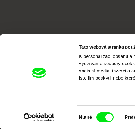
Tato webová stránka použ
K personalizaci obsahu a 
využíváme soubory cookie.
sociální média, inzerci a 
jste jim poskytli nebo kter
Portál DAFilms.cz je výsledkem tvůr
Alliance. Naším cílem je posouvat hr
Výběr
Nutné
Pref
souhlasu